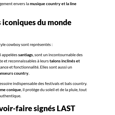
gement envers la
musique country et la line
s iconiques du monde
tyle cowboy sont représentés :
si appelées
santiags
, sont un incontournable des
e et reconnaissables à leurs
talons inclinés et
égance et fonctionnalité. Elles sont aussi un
danseurs country
.
cessoire indispensable des festivals et bals country.
orme conique
, il protège du soleil et de la pluie, tout
authentique.
avoir-faire signés LAST