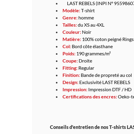
LAST REBELS (INPI N° 9559860
Modèle:
T-shirt
Genre:
homme
Tailles:
du XS au 4XL
Couleur:
Noir
Matière:
100% coton peigné Ring
Col:
Bord côte élasthane
Poids:
190 grammes/m²
Coupe:
Droite
Fitting:
Regular
Finition:
Bande de propreté au col
Design:
Exclusivité LAST REBELS
Impression:
Impression DTF / HD
Certifications des encres:
Oeko-te
Conseils d'entretien de nos T-shirts L