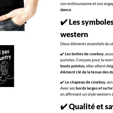
son enthousiasme et son enga
dance
.
✔️ Les symbole
western
Deux éléments essentiels du s
✔️
Les bottes de cowboy
, aus
puristes. Conçues pour la mont
bouts pointus
, elles allient él
élément clé de la tenue des 
✔️
Le chapeau de cowboy
, ac
Avec ses
bords larges et sa f
en affirmant un style western 
✔️ Qualité et s