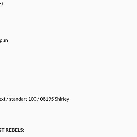
7)
spun
xt / standart 100 / 08195 Shirley
AST REBELS: