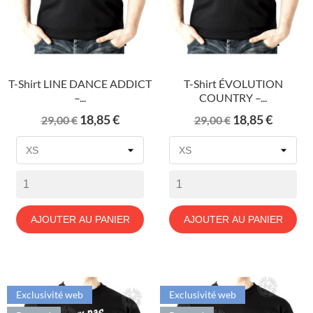
T-Shirt LINE DANCE ADDICT
T-Shirt ÉVOLUTION
–...
COUNTRY –...
Prix
Prix
Prix
Prix
18,85 €
18,85 €
29,00 €
29,00 €
de
de
base
base
AJOUTER AU PANIER
AJOUTER AU PANIER
Exclusivité web
Exclusivité web