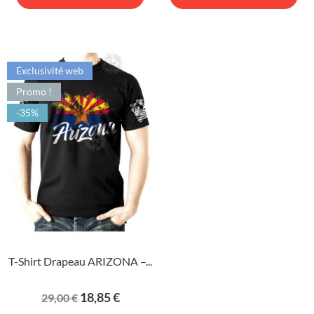
Exclusivité web
Promo !
-35%
T-Shirt Drapeau ARIZONA –...
Prix
Prix
18,85 €
29,00 €
de