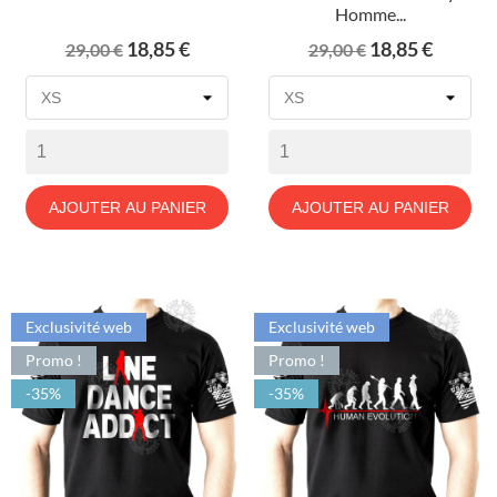
Homme...
Prix
Prix
Prix
Prix
18,85 €
18,85 €
29,00 €
29,00 €
de
de
base
base
AJOUTER AU PANIER
AJOUTER AU PANIER
Exclusivité web
Exclusivité web
Promo !
Promo !
-35%
-35%