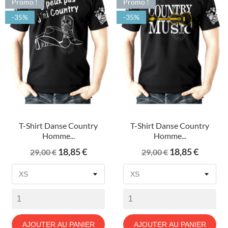
Promo !
Promo !
-35%
-35%
T-Shirt Danse Country
T-Shirt Danse Country
Homme...
Homme...
Prix
Prix
Prix
Prix
18,85 €
18,85 €
29,00 €
29,00 €
de
de
base
base
AJOUTER AU PANIER
AJOUTER AU PANIER