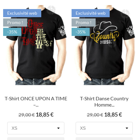
Exclusivité web
Exclusivité web
Promo !
Promo !
-35%
-35%
T-Shirt ONCE UPON A TIME
T-Shirt Danse Country
–...
Homme...
Prix
Prix
Prix
Prix
18,85 €
18,85 €
29,00 €
29,00 €
de
de
base
base