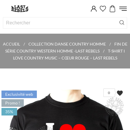
ACCUEIL
COLLECTION DANSE COUNTRY HOMME
FIN DE
SÉRIE COUNTRY WESTERN HOMME -LAST REBELS
T-SHIRT I
LOVE COUNTRY MUSIC – CŒUR ROUGE – LAST REBELS
favorite
0
Exclusivité web
Promo !
35%