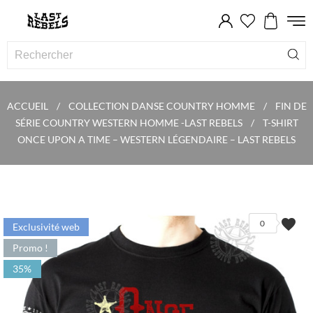
ACCUEIL
COLLECTION DANSE COUNTRY HOMME
FIN DE
SÉRIE COUNTRY WESTERN HOMME -LAST REBELS
T-SHIRT
ONCE UPON A TIME – WESTERN LÉGENDAIRE – LAST REBELS
favorite
0
Exclusivité web
Promo !
35%