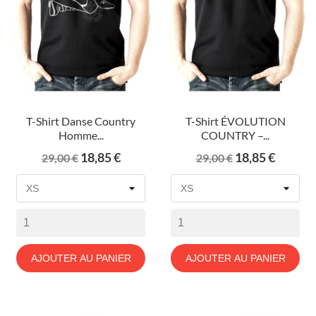
T-Shirt Danse Country
T-Shirt ÉVOLUTION
Homme...
COUNTRY –...
Prix
Prix
Prix
Prix
18,85 €
18,85 €
29,00 €
29,00 €
de
de
base
base
AJOUTER AU PANIER
AJOUTER AU PANIER