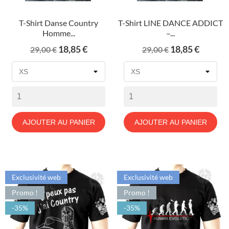
T-Shirt Danse Country
T-Shirt LINE DANCE ADDICT
Homme...
–...
Prix
Prix
Prix
Prix
18,85 €
18,85 €
29,00 €
29,00 €
de
de
base
base
AJOUTER AU PANIER
AJOUTER AU PANIER
Exclusivité web
Exclusivité web
Promo !
Promo !
-35%
-35%