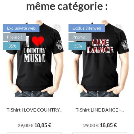
même catégorie :
Exclusivité web
Exclusivité web
Promo !
Promo !
-35%
-35%
T-Shirt I LOVE COUNTRY...
T-Shirt LINE DANCE –...
Prix
Prix
Prix
Prix
18,85 €
18,85 €
29,00 €
29,00 €
de
de