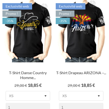
Exclusivité web
Exclusivité web
Promo !
Promo !
-35%
-35%
T-Shirt Danse Country
T-Shirt Drapeau ARIZONA –...
Homme...
Prix
Prix
Prix
Prix
18,85 €
18,85 €
29,00 €
29,00 €
de
de
base
base