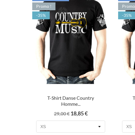
Promo !
Promo
-35%
-35%
T-Shirt Danse Country
Homme...
Prix
Prix
18,85 €
29,00 €
de
base