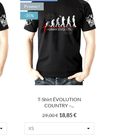
Promo !
-35%
T-Shirt ÉVOLUTION
COUNTRY –...
Prix
Prix
18,85 €
29,00 €
de
base