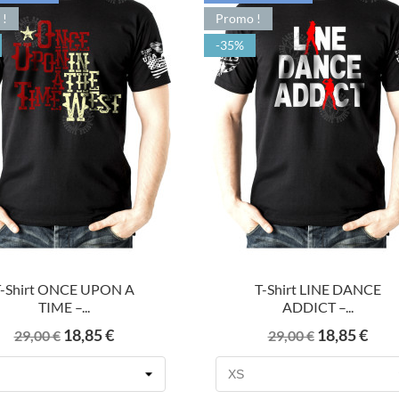
 !
Promo !
-35%
T-Shirt ONCE UPON A
T-Shirt LINE DANCE
TIME –...
ADDICT –...
Prix
Prix
Prix
Prix
18,85 €
18,85 €
29,00 €
29,00 €
de
de
base
base