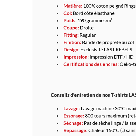
Matière:
100% coton peigné Ring
Col:
Bord côte élasthane
Poids:
190 grammes/m²
Coupe:
Droite
Fitting:
Regular
Finition:
Bande de propreté au col
Design:
Exclusivité LAST REBELS
Impression:
Impression DTF / HD
Certifications des encres:
Oeko-te
Conseils d'entretien de nos T-shirts L
Lavage:
Lavage machine 30°C maxim
Essorage:
800 tours maximum (reto
Séchage:
Pas de sèche linge / laisser
Repassage:
Chaleur 150°C (..) sans