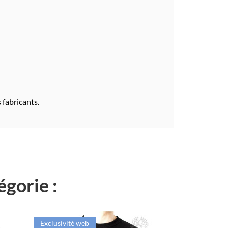
 fabricants.
égorie :
Exclusivité web