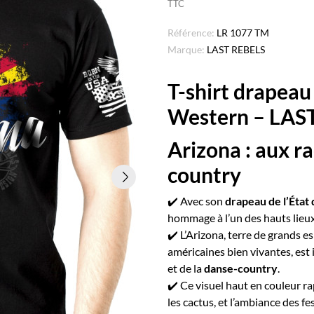
TTC
Référence:
LR 1077 TM
Marque:
LAST REBELS
T-shirt drapea
Western – LAS
Arizona : aux ra
country
✔️ Avec son
drapeau de l’État 
hommage à l’un des hauts lieux 
✔️ L’Arizona, terre de grands e
américaines bien vivantes, est 
et de la
danse-country
.
✔️ Ce visuel haut en couleur rap
les cactus, et l’ambiance des fes