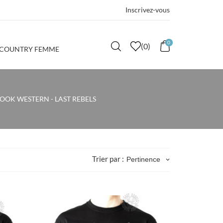
Inscrivez-vous
0
(
0
)
 COUNTRY FEMME
OOK WESTERN - LAST REBELS
Trier par :
Pertinence
keyboard_arrow_down