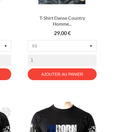
T-Shirt Danse Country
Homme...
Prix
29,00 €
AJOUTER AU PANIER