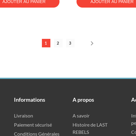
AJOUTER AU PANIER
AJOUTER AU PANIER

1
2
3
Informations
A propos
A
Livraison
A savoir
In
pe
Paiement sécurisé
Histoire de LAST
REBELS
C
Conditions Générales