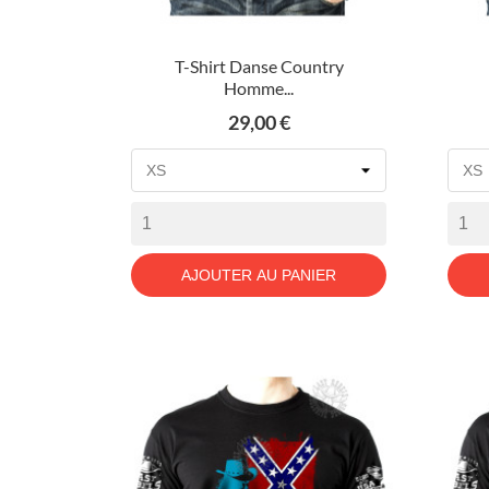
T-Shirt Danse Country
Homme...
Prix
29,00 €
AJOUTER AU PANIER