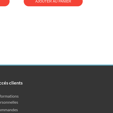
AJOUTER AU PANIER
ccés clients
formations
rsonnelles
ommandes