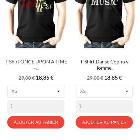
T-Shirt ONCE UPON A TIME
T-Shirt Danse Country
–...
Homme...
Prix
Prix
Prix
Prix
18,85 €
18,85 €
29,00 €
29,00 €
de
de
base
base
AJOUTER AU PANIER
AJOUTER AU PANIER