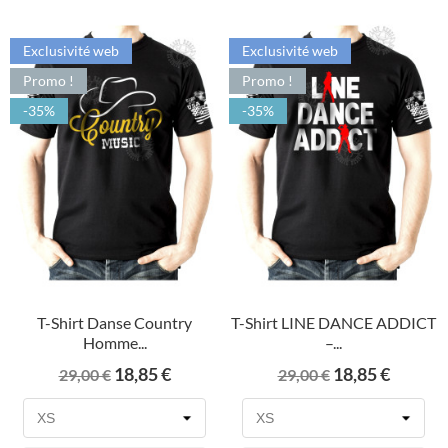
Exclusivité web
Exclusivité web
Promo !
Promo !
-35%
-35%
T-Shirt Danse Country
T-Shirt LINE DANCE ADDICT
Homme...
–...
Prix
Prix
Prix
Prix
18,85 €
18,85 €
29,00 €
29,00 €
de
de
base
base