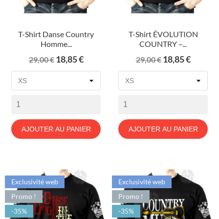
T-Shirt Danse Country
T-Shirt ÉVOLUTION
Homme...
COUNTRY –...
Prix
Prix
Prix
Prix
18,85 €
18,85 €
29,00 €
29,00 €
de
de
base
base
AJOUTER AU PANIER
AJOUTER AU PANIER
Exclusivité web
Exclusivité web
Promo !
Promo !
-35%
-35%