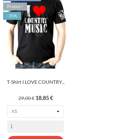
Promo !
-35%
T-Shirt I LOVE COUNTRY...
Prix
Prix
18,85 €
29,00 €
de
base