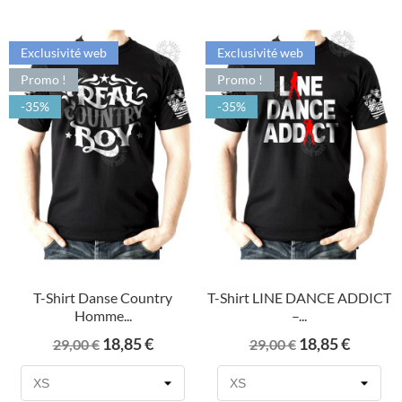
Exclusivité web
Exclusivité web
Promo !
Promo !
-35%
-35%
T-Shirt Danse Country
T-Shirt LINE DANCE ADDICT
Homme...
–...
Prix
Prix
Prix
Prix
18,85 €
18,85 €
29,00 €
29,00 €
de
de
base
base