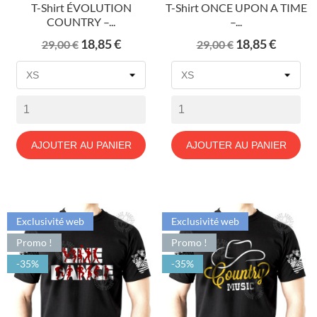
T-Shirt ÉVOLUTION
T-Shirt ONCE UPON A TIME
COUNTRY –...
–...
Prix
Prix
Prix
Prix
18,85 €
18,85 €
29,00 €
29,00 €
de
de
base
base
AJOUTER AU PANIER
AJOUTER AU PANIER
Exclusivité web
Exclusivité web
Promo !
Promo !
-35%
-35%