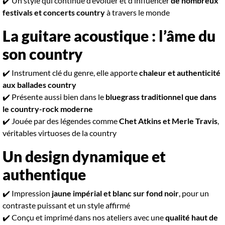
✔️ Un style qui continue d’évoluer et d’influencer
de nombreux
festivals et concerts country
à travers le monde
La guitare acoustique : l’âme du
son country
✔️ Instrument clé du genre, elle apporte
chaleur et authenticité
aux ballades country
✔️ Présente aussi bien dans le
bluegrass traditionnel que dans
le country-rock moderne
✔️ Jouée par des légendes comme
Chet Atkins et Merle Travis
,
véritables virtuoses de la country
Un design dynamique et
authentique
✔️ Impression
jaune impérial et blanc sur fond noir
, pour un
contraste puissant et un style affirmé
✔️ Conçu et imprimé dans nos ateliers avec une
qualité haut de