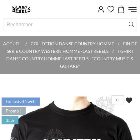
ACCUEIL
COLLECTION DANSE COUNTRY HOMME
FIN DE
SÉRIE COUNTRY WESTERN HOMME -LAST REBELS
T-SHIRT
DANSE COUNTRY HOMME LAST REBELS - "COUNTRY MUSIC &
GUITARE"
favorite
0
Exclusivité web
Promo !
35%