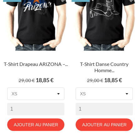
T-Shirt Drapeau ARIZONA –...
T-Shirt Danse Country
Homme...
Prix
Prix
Prix
Prix
18,85 €
18,85 €
29,00 €
29,00 €
de
de
base
base
AJOUTER AU PANIER
AJOUTER AU PANIER