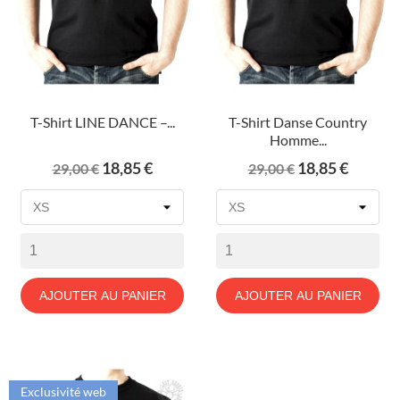
T-Shirt LINE DANCE –...
T-Shirt Danse Country
Homme...
Prix
Prix
Prix
Prix
18,85 €
18,85 €
29,00 €
29,00 €
de
de
base
base
AJOUTER AU PANIER
AJOUTER AU PANIER
Exclusivité web