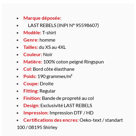
Marque déposée:
LAST REBELS (INPI N° 95598607)
Modèle:
T-shirt
Genre:
homme
Tailles:
du XS au 4XL
Couleur:
Noir
Matière:
100% coton peigné Ringspun
Col:
Bord côte élasthane
Poids:
190 grammes/m²
Coupe:
Droite
Fitting:
Regular
Finition:
Bande de propreté au col
Design:
Exclusivité LAST REBELS
Impression:
Impression DTF / HD
Certifications des encres:
Oeko-text / standart
100 / 08195 Shirley