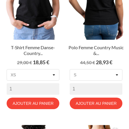
T-Shirt Femme Danse-
Polo Femme Country Music
Country...
&...
Prix
Prix
Prix
Prix
18,85 €
28,93 €
29,00 €
44,50 €
de
de
base
base
AJOUTER AU PANIER
AJOUTER AU PANIER