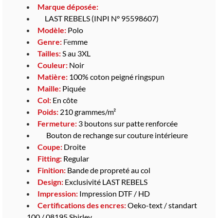
Marque déposée:
LAST REBELS (INPI N° 95598607)
Modèle:
Polo
Genre:
Fe
mme
Tailles:
S au 3XL
Couleur:
Noir
Matière:
100% coton peigné ringspun
Maille:
Piquée
Col:
En côte
Poids:
210 grammes/m²
Fermeture:
3 boutons sur patte renforcée
Bouton de rechange sur couture intérieure
Coupe:
Droite
Fitting:
Regular
Finition:
Bande de propreté au col
Design:
Exclusivité LAST REBELS
Impression:
Impression DTF / HD
Certifications des encres:
Oeko-text / standart
100 / 08195 Shirley