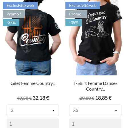
Exclusivité web
Exclusivité web
Promo !
Promo !
-35%
-35%
Gilet Femme Country...
T-Shirt Femme Danse-
Country...
Prix
Prix
Prix
Prix
32,18 €
18,85 €
49,50 €
29,00 €
de
de
base
base