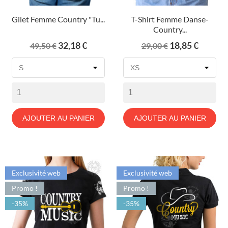
Gilet Femme Country "Tu...
T-Shirt Femme Danse-
Country...
Prix
Prix
Prix
Prix
32,18 €
18,85 €
49,50 €
29,00 €
de
de
base
base
AJOUTER AU PANIER
AJOUTER AU PANIER
Exclusivité web
Exclusivité web
Promo !
Promo !
-35%
-35%