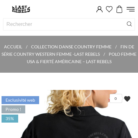
ACCUEIL
COLLECTION DANSE COUNTRY FEMME
FIN DE
SÉRIE COUNTRY WESTERN FEMME -LAST REBELS
POLO FEMME
USA & FIERTÉ AMÉRICAINE – LAST REBELS
favorite
0
Exclusivité web
Promo !
35%