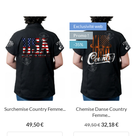
Exclusivité web
Promo !
-35%
Surchemise Country Femme...
Chemise Danse Country
Femme...
Prix
Prix
Prix
49,50 €
32,18 €
49,50 €
de