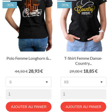
-35%
-35%
Polo Femme Longhorn &...
T-Shirt Femme Danse-
Country...
Prix
Prix
Prix
Prix
28,93 €
18,85 €
44,50 €
29,00 €
de
de
base
base
AJOUTER AU PANIER
AJOUTER AU PANIER