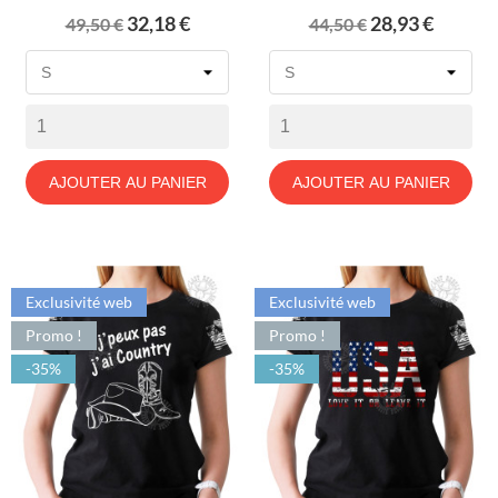
Prix
Prix
Prix
Prix
32,18 €
28,93 €
49,50 €
44,50 €
de
de
base
base
AJOUTER AU PANIER
AJOUTER AU PANIER
Exclusivité web
Exclusivité web
Promo !
Promo !
-35%
-35%