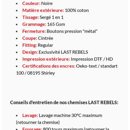
Couleur:
Noire
Matière extérieure:
100% coton
Tissage:
Sergé 1 en 1
Grammage:
165 Gsm
Fermeture:
Boutons pression "métal"
Coupe:
Cintrée
Fitting:
Regular
Design:
Exclusivité LAST REBELS
Impression extérieure:
Impression DTF / HD
Certifications des encres:
Oeko-text / standart
100 / 08195 Shirley
Conseils d'entretien de nos chemises LAST REBELS:
Lavage:
Lavage machine 30°C maximum
(retourner la chemise)
Essorage:
800 tours maximum (retourner la