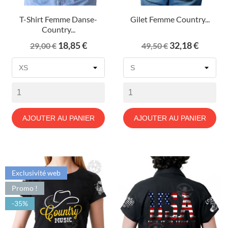
T-Shirt Femme Danse-
Gilet Femme Country...
Country...
Prix
Prix
Prix
Prix
18,85 €
32,18 €
29,00 €
49,50 €
de
de
base
base
AJOUTER AU PANIER
AJOUTER AU PANIER
Exclusivité web
Promo !
-35%