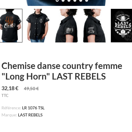
row_left
keyboar
Chemise danse country femme
"Long Horn" LAST REBELS
32,18 €
49,50 €
TTC
Référence:
LR 1076 TSL
Marque:
LAST REBELS