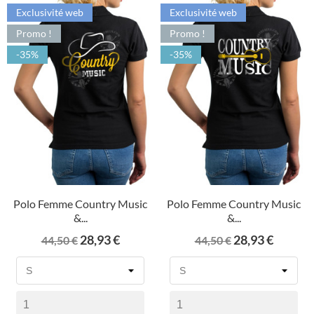
Exclusivité web
Exclusivité web
Promo !
Promo !
-35%
-35%
Polo Femme Country Music
Polo Femme Country Music
&...
&...
Prix
Prix
Prix
Prix
28,93 €
28,93 €
44,50 €
44,50 €
de
de
base
base