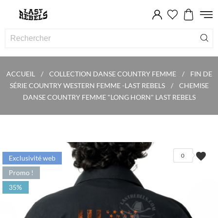
ACCUEIL
COLLECTION DANSE COUNTRY FEMME
FIN DE
SÉRIE COUNTRY WESTERN FEMME -LAST REBELS
CHEMISE
DANSE COUNTRY FEMME "LONG HORN" LAST REBELS
favorite
0
Exclusivité web
Promo !
35%