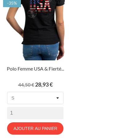
-35%
Polo Femme USA & Fierté...
Prix
Prix
28,93 €
44,50 €
de
base
AJOUTER AU PANIER