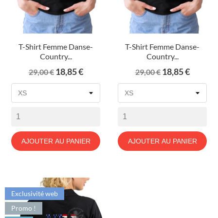
T-Shirt Femme Danse-
T-Shirt Femme Danse-
Country...
Country...
Prix
Prix
Prix
Prix
18,85 €
18,85 €
29,00 €
29,00 €
de
de
base
base
AJOUTER AU PANIER
AJOUTER AU PANIER
Exclusivité web
Promo !