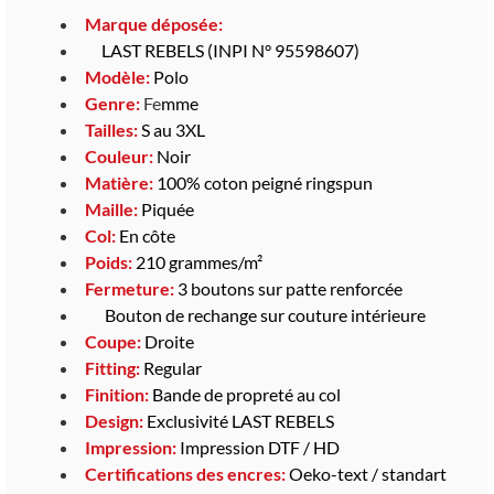
Marque déposée:
LAST REBELS (INPI N° 95598607)
Modèle:
Polo
Genre:
Fe
mme
Tailles:
S au 3XL
Couleur:
Noir
Matière:
100% coton peigné ringspun
Maille:
Piquée
Col:
En côte
Poids:
210 grammes/m²
Fermeture:
3 boutons sur patte renforcée
Bouton de rechange sur couture intérieure
Coupe:
Droite
Fitting:
Regular
Finition:
Bande de propreté au col
Design:
Exclusivité LAST REBELS
Impression:
Impression DTF / HD
Certifications des encres:
Oeko-text / standart