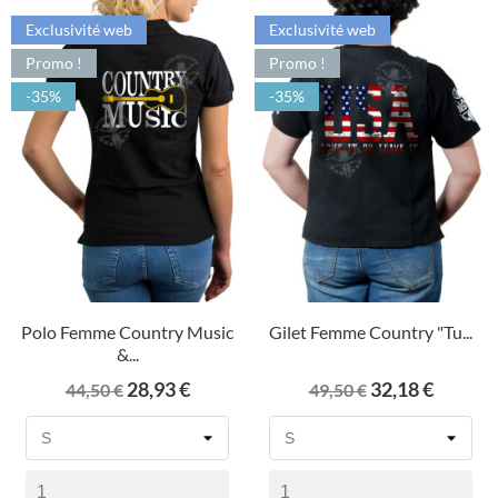
Exclusivité web
Exclusivité web
Promo !
Promo !
-35%
-35%
Polo Femme Country Music
Gilet Femme Country "Tu...
&...
Prix
Prix
Prix
Prix
28,93 €
32,18 €
44,50 €
49,50 €
de
de
base
base