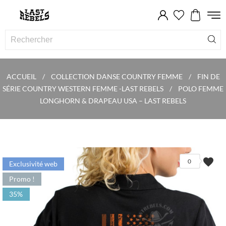
ACCUEIL
COLLECTION DANSE COUNTRY FEMME
FIN DE
SÉRIE COUNTRY WESTERN FEMME -LAST REBELS
POLO FEMME
LONGHORN & DRAPEAU USA – LAST REBELS
favorite
0
Exclusivité web
Promo !
35%