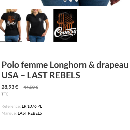
Polo femme Longhorn & drapeau
USA – LAST REBELS
28,93 €
44,50 €
TTC
Référence:
LR 1076 PL
Marque:
LAST REBELS