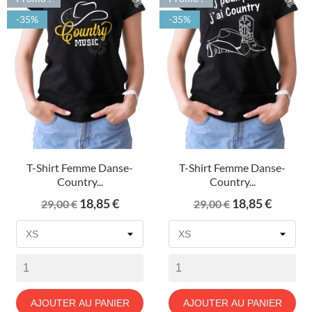
-35%
-35%
T-Shirt Femme Danse-
T-Shirt Femme Danse-
Country...
Country...
Prix
Prix
Prix
Prix
18,85 €
18,85 €
29,00 €
29,00 €
de
de
base
base
AJOUTER AU PANIER
AJOUTER AU PANIER