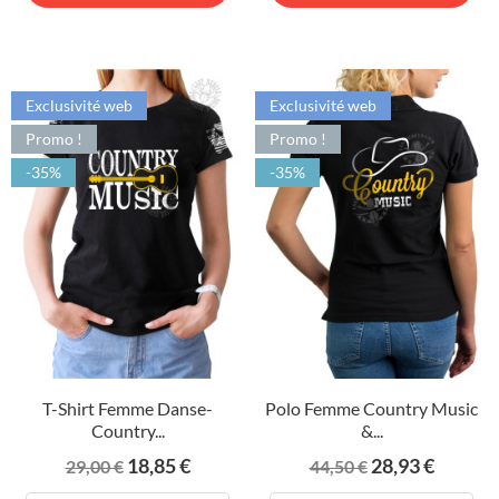
Exclusivité web
Exclusivité web
Promo !
Promo !
-35%
-35%
T-Shirt Femme Danse-
Polo Femme Country Music
Country...
&...
Prix
Prix
Prix
Prix
18,85 €
28,93 €
29,00 €
44,50 €
de
de