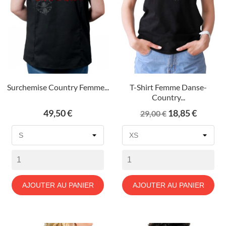
Surchemise Country Femme...
T-Shirt Femme Danse-
Country...
Prix
Prix
Prix
49,50 €
18,85 €
29,00 €
de
base
AJOUTER AU PANIER
AJOUTER AU PANIER