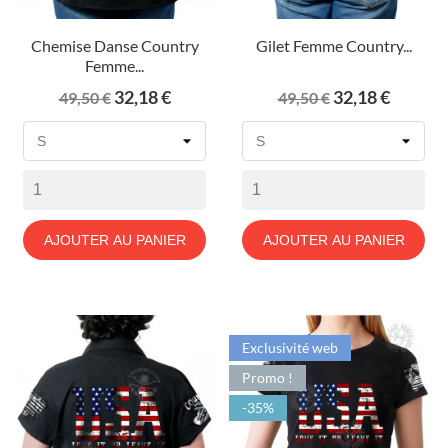
Chemise Danse Country
Gilet Femme Country...
Femme...
Prix
Prix
Prix
Prix
32,18 €
32,18 €
49,50 €
49,50 €
de
de
base
base
AJOUTER AU PANIER
AJOUTER AU PANIER
Exclusivité web
Promo !
-35%