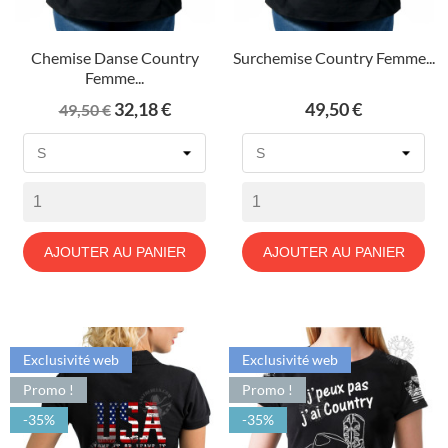
Chemise Danse Country
Surchemise Country Femme...
Femme...
Prix
Prix
Prix
32,18 €
49,50 €
49,50 €
de
base
AJOUTER AU PANIER
AJOUTER AU PANIER
Exclusivité web
Exclusivité web
Promo !
Promo !
-35%
-35%