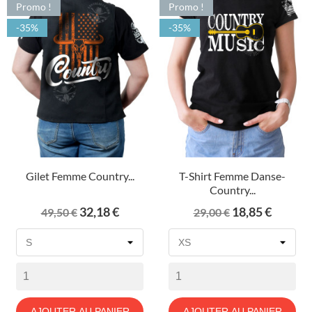
Promo !
Promo !
-35%
-35%
Gilet Femme Country...
T-Shirt Femme Danse-
Country...
Prix
Prix
Prix
Prix
32,18 €
18,85 €
49,50 €
29,00 €
de
de
base
base
AJOUTER AU PANIER
AJOUTER AU PANIER