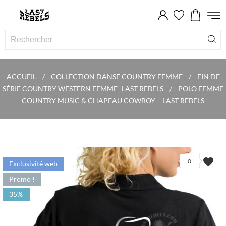
ACCUEIL
COLLECTION DANSE COUNTRY FEMME
FIN DE
SÉRIE COUNTRY WESTERN FEMME -LAST REBELS
POLO FEMME
COUNTRY MUSIC & CHAPEAU COWBOY – LAST REBELS
favorite
0
Exclusivité web
Promo !
35%