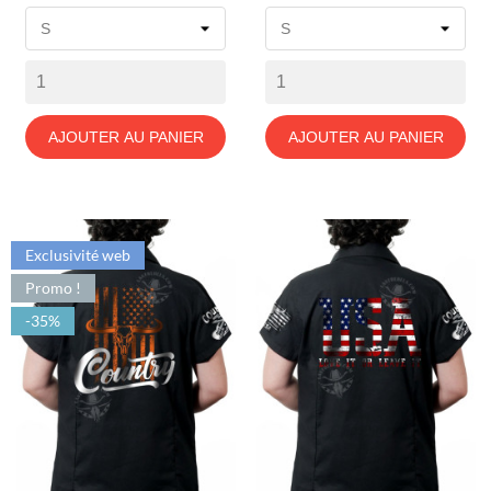
de
de
base
base
AJOUTER AU PANIER
AJOUTER AU PANIER
Exclusivité web
Promo !
-35%