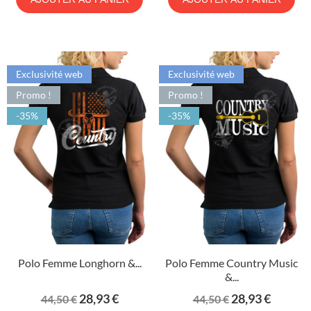
Exclusivité web
Exclusivité web
Promo !
Promo !
-35%
-35%
Polo Femme Longhorn &...
Polo Femme Country Music
&...
Prix
Prix
Prix
Prix
28,93 €
28,93 €
44,50 €
44,50 €