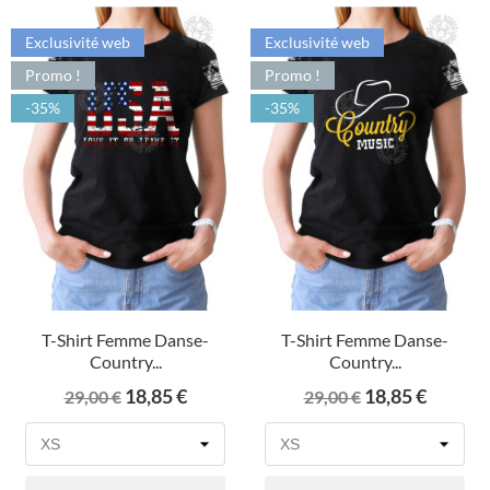
Exclusivité web
Exclusivité web
Promo !
Promo !
-35%
-35%
T-Shirt Femme Danse-
T-Shirt Femme Danse-
Country...
Country...
Prix
Prix
Prix
Prix
18,85 €
18,85 €
29,00 €
29,00 €
de
de
base
base