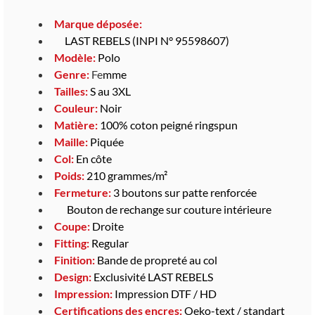
Marque déposée:
LAST REBELS (INPI N° 95598607)
Modèle:
Polo
Genre:
Fe
mme
Tailles:
S au 3XL
Couleur:
Noir
Matière:
100% coton peigné ringspun
Maille:
Piquée
Col:
En côte
Poids:
210 grammes/m²
Fermeture:
3 boutons sur patte renforcée
Bouton de rechange sur couture intérieure
Coupe:
Droite
Fitting:
Regular
Finition:
Bande de propreté au col
Design:
Exclusivité LAST REBELS
Impression:
Impression DTF / HD
Certifications des encres:
Oeko-text / standart