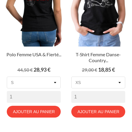
Polo Femme USA & Fierté...
T-Shirt Femme Danse-
Country...
Prix
Prix
Prix
Prix
28,93 €
18,85 €
44,50 €
29,00 €
de
de
base
base
AJOUTER AU PANIER
AJOUTER AU PANIER