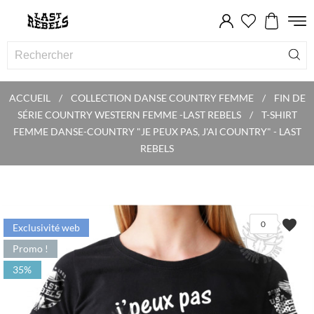
ACCUEIL
COLLECTION DANSE COUNTRY FEMME
FIN DE
SÉRIE COUNTRY WESTERN FEMME -LAST REBELS
T-SHIRT
FEMME DANSE-COUNTRY "JE PEUX PAS, J'AI COUNTRY" - LAST
REBELS
favorite
0
Exclusivité web
Promo !
35%