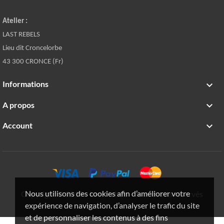
Atelier :
LAST REBELS
Lieu dit Croncelorbe
43 300 CRONCE (Fr)
Informations

A propos

Account

Nous utilisons des cookies afin d’améliorer votre
Copyright © 2019 - Last Rebels - Tous droits réservés
expérience de navigation, d’analyser le trafic du site
et de personnaliser les contenus à des fins