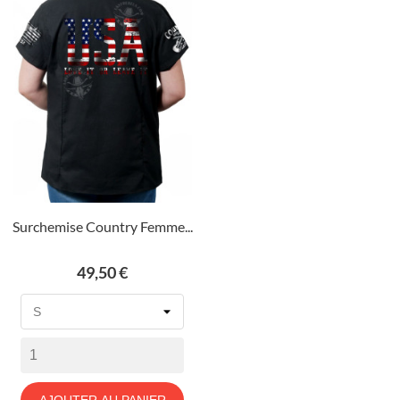
Surchemise Country Femme...
Prix
49,50 €