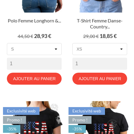
Polo Femme Longhorn &...
T-Shirt Femme Danse-
Country...
Prix
Prix
Prix
Prix
28,93 €
18,85 €
44,50 €
29,00 €
de
de
base
base
AJOUTER AU PANIER
AJOUTER AU PANIER
Exclusivité web
Exclusivité web
Promo !
Promo !
-35%
-35%