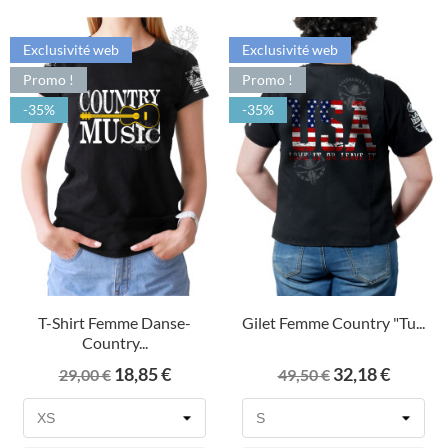
Exclusivité web
Exclusivité web
Promo !
Promo !
-35%
-35%
T-Shirt Femme Danse-
Gilet Femme Country "Tu...
Country...
Prix
Prix
Prix
Prix
18,85 €
32,18 €
29,00 €
49,50 €
de
de
base
base