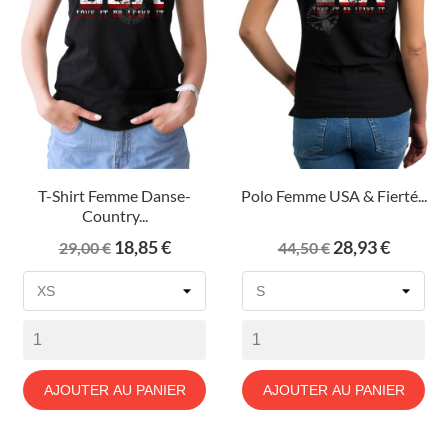
T-Shirt Femme Danse-
Polo Femme USA & Fierté...
Country...
Prix
Prix
Prix
Prix
18,85 €
28,93 €
29,00 €
44,50 €
de
de
base
base
AJOUTER AU PANIER
AJOUTER AU PANIER