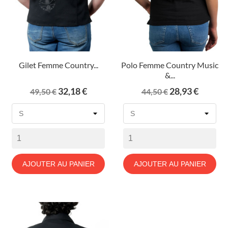
Gilet Femme Country...
Polo Femme Country Music
&...
Prix
Prix
Prix
Prix
32,18 €
28,93 €
49,50 €
44,50 €
de
de
base
base
AJOUTER AU PANIER
AJOUTER AU PANIER