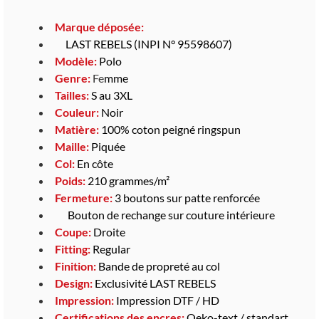
Marque déposée:
LAST REBELS (INPI N° 95598607)
Modèle:
Polo
Genre:
Fe
mme
Tailles:
S au 3XL
Couleur:
Noir
Matière:
100% coton peigné ringspun
Maille:
Piquée
Col:
En côte
Poids:
210 grammes/m²
Fermeture:
3 boutons sur patte renforcée
Bouton de rechange sur couture intérieure
Coupe:
Droite
Fitting:
Regular
Finition:
Bande de propreté au col
Design:
Exclusivité LAST REBELS
Impression:
Impression DTF / HD
Certifications des encres:
Oeko-text / standart