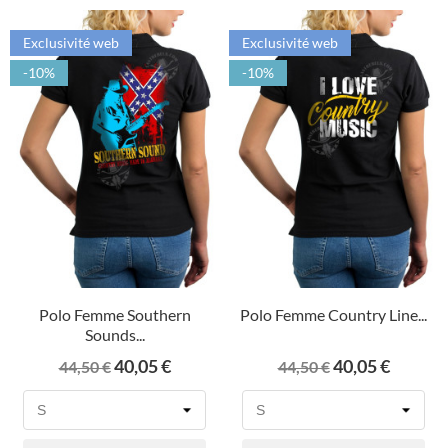
Exclusivité web
Exclusivité web
-10%
-10%
Polo Femme Southern
Polo Femme Country Line...
Sounds...
Prix
Prix
Prix
Prix
40,05 €
40,05 €
44,50 €
44,50 €
de
de
base
base