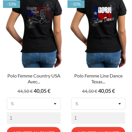
-10%
-10%
Polo Femme Country USA
Polo Femme Line Dance
Avec...
Texas...
Prix
Prix
Prix
Prix
40,05 €
40,05 €
44,50 €
44,50 €
de
de
base
base