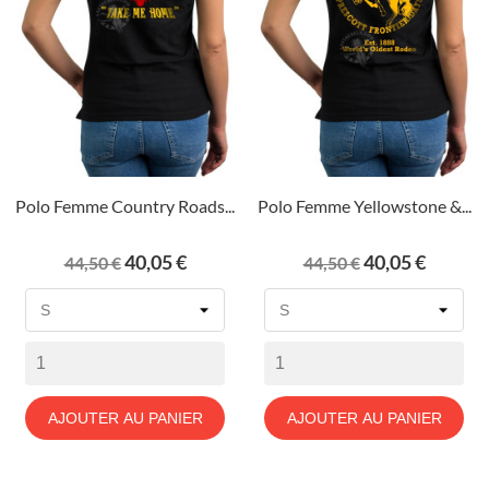
Polo Femme Country Roads...
Polo Femme Yellowstone &...
Prix
Prix
Prix
Prix
40,05 €
40,05 €
44,50 €
44,50 €
de
de
base
base
AJOUTER AU PANIER
AJOUTER AU PANIER