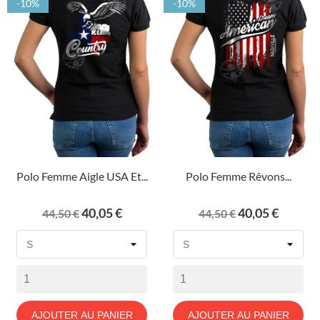
-10%
-10%
Polo Femme Aigle USA Et...
Polo Femme Rêvons...
Prix
Prix
Prix
Prix
40,05 €
40,05 €
44,50 €
44,50 €
de
de
base
base
AJOUTER AU PANIER
AJOUTER AU PANIER