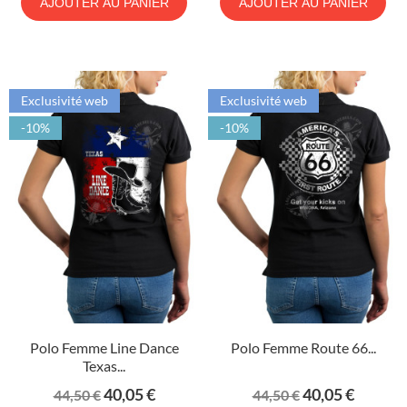
AJOUTER AU PANIER
AJOUTER AU PANIER
Exclusivité web
Exclusivité web
-10%
-10%
Polo Femme Line Dance
Polo Femme Route 66...
Texas...
Prix
Prix
Prix
Prix
40,05 €
40,05 €
44,50 €
44,50 €