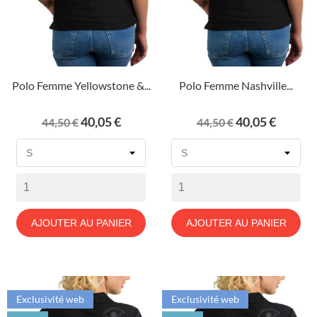
Polo Femme Yellowstone &...
Polo Femme Nashville...
Prix
Prix
Prix
Prix
40,05 €
40,05 €
44,50 €
44,50 €
de
de
base
base
AJOUTER AU PANIER
AJOUTER AU PANIER
Exclusivité web
Exclusivité web