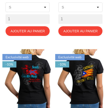
de
de
base
base
AJOUTER AU PANIER
AJOUTER AU PANIER
Exclusivité web
Exclusivité web
-10%
-10%