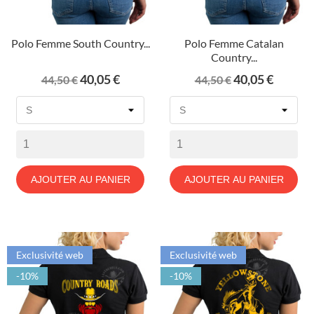
Polo Femme South Country...
Polo Femme Catalan
Country...
Prix
Prix
Prix
Prix
40,05 €
40,05 €
44,50 €
44,50 €
de
de
base
base
AJOUTER AU PANIER
AJOUTER AU PANIER
Exclusivité web
Exclusivité web
-10%
-10%