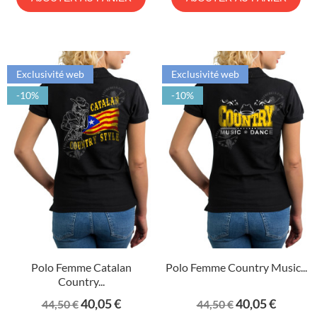
Exclusivité web
Exclusivité web
-10%
-10%
Polo Femme Catalan
Polo Femme Country Music...
Country...
Prix
Prix
Prix
Prix
40,05 €
40,05 €
44,50 €
44,50 €