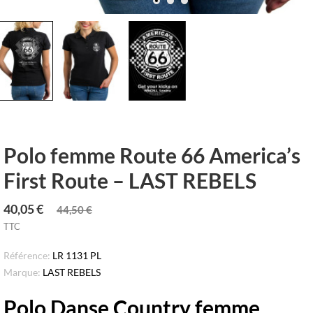
Polo femme Route 66 America’s
First Route – LAST REBELS
40,05 €
44,50 €
TTC
Référence:
LR 1131 PL
Marque:
LAST REBELS
Polo Danse Country femme