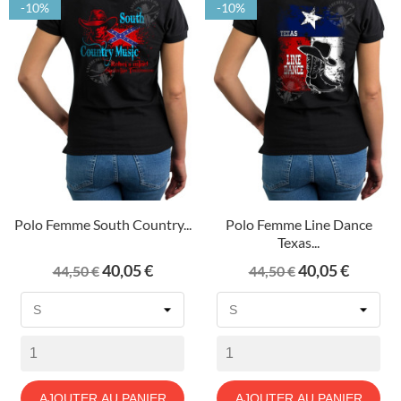
-10%
-10%
Polo Femme South Country...
Polo Femme Line Dance
Texas...
Prix
Prix
Prix
Prix
40,05 €
40,05 €
44,50 €
44,50 €
de
de
base
base
AJOUTER AU PANIER
AJOUTER AU PANIER