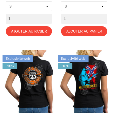
de
de
base
base
AJOUTER AU PANIER
AJOUTER AU PANIER
Exclusivité web
Exclusivité web
-10%
-10%