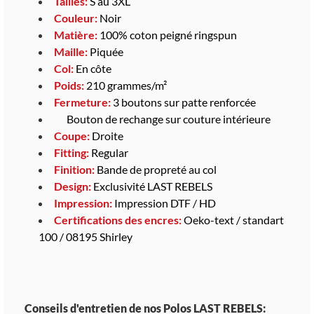
Tailles:
S au 3XL
Couleur:
Noir
Matière:
100% coton peigné ringspun
Maille:
Piquée
Col:
En côte
Poids:
210 grammes/m²
Fermeture:
3 boutons sur patte renforcée
Bouton de rechange sur couture intérieure
Coupe:
Droite
Fitting:
Regular
Finition:
Bande de propreté au col
Design:
Exclusivité LAST REBELS
Impression:
Impression DTF / HD
Certifications des encres:
Oeko-text / standart
100 / 08195 Shirley
Conseils d'entretien de nos Polos LAST REBELS: