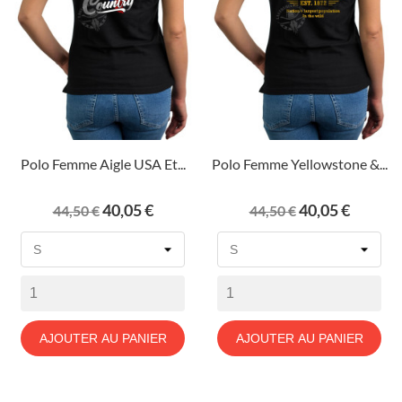
Polo Femme Aigle USA Et...
Polo Femme Yellowstone &...
Prix
Prix
Prix
Prix
40,05 €
40,05 €
44,50 €
44,50 €
de
de
base
base
AJOUTER AU PANIER
AJOUTER AU PANIER