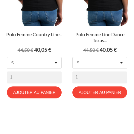
Polo Femme Country Line...
Polo Femme Line Dance
Texas...
Prix
Prix
Prix
Prix
40,05 €
40,05 €
44,50 €
44,50 €
de
de
base
base
AJOUTER AU PANIER
AJOUTER AU PANIER