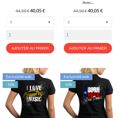
Avec...
Prix
Prix
Prix
Prix
40,05 €
40,05 €
44,50 €
44,50 €
de
de
base
base
AJOUTER AU PANIER
AJOUTER AU PANIER
Exclusivité web
Exclusivité web
-10%
-10%