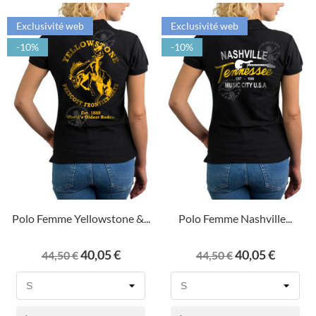
Exclusivité web
Exclusivité web
-10%
-10%
Polo Femme Yellowstone &...
Polo Femme Nashville...
Prix
Prix
Prix
Prix
40,05 €
40,05 €
44,50 €
44,50 €
de
de
base
base