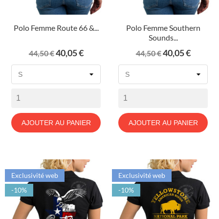
Polo Femme Route 66 &...
Polo Femme Southern
Sounds...
Prix
Prix
Prix
Prix
40,05 €
40,05 €
44,50 €
44,50 €
de
de
base
base
AJOUTER AU PANIER
AJOUTER AU PANIER
Exclusivité web
Exclusivité web
-10%
-10%