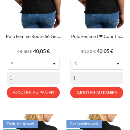
Polo Femme Route 66 Get...
Polo Femme I ❤ Country...
Prix
Prix
Prix
Prix
40,05 €
40,05 €
44,50 €
44,50 €
de
de
base
base
AJOUTER AU PANIER
AJOUTER AU PANIER
Exclusivité web
Exclusivité web