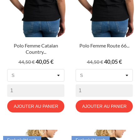
Polo Femme Catalan
Polo Femme Route 66...
Country...
Prix
Prix
Prix
Prix
40,05 €
40,05 €
44,50 €
44,50 €
de
de
base
base
AJOUTER AU PANIER
AJOUTER AU PANIER
Exclusivité web
Exclusivité web