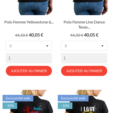
Polo Femme Yellowstone &...
Polo Femme Line Dance
Texas...
Prix
Prix
Prix
Prix
40,05 €
40,05 €
44,50 €
44,50 €
de
de
base
base
AJOUTER AU PANIER
AJOUTER AU PANIER
Exclusivité web
Exclusivité web
-10%
-10%