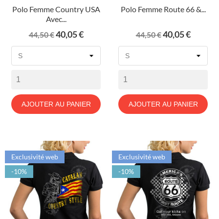
Polo Femme Country USA
Polo Femme Route 66 &...
Avec...
Prix
Prix
Prix
Prix
40,05 €
40,05 €
44,50 €
44,50 €
de
de
base
base
AJOUTER AU PANIER
AJOUTER AU PANIER
Exclusivité web
Exclusivité web
-10%
-10%