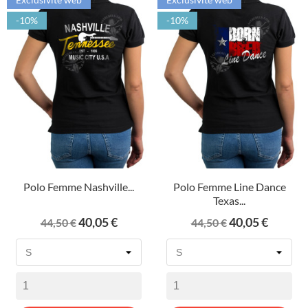
-10%
-10%
Polo Femme Nashville...
Polo Femme Line Dance
Texas...
Prix
Prix
Prix
Prix
40,05 €
40,05 €
44,50 €
44,50 €
de
de
base
base