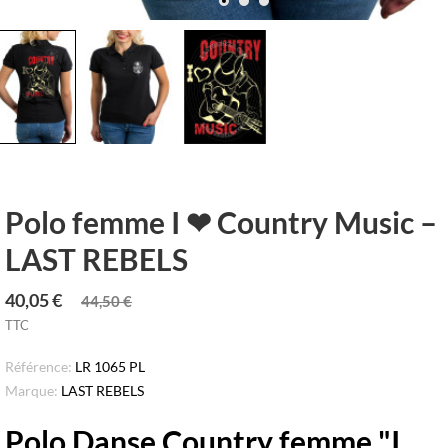
Polo femme I ❤ Country Music –
LAST REBELS
40,05 €
44,50 €
TTC
Référence:
LR 1065 PL
Marque:
LAST REBELS
Polo Danse Country femme "I