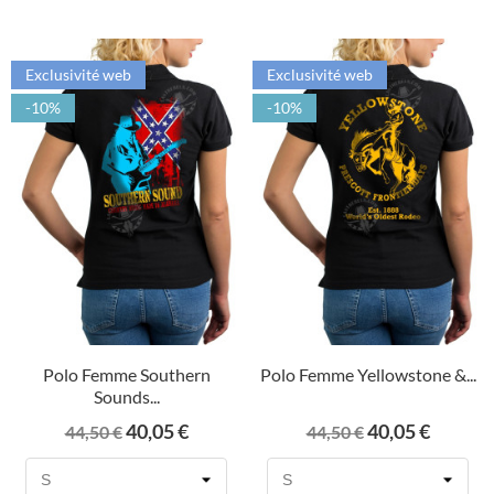
Exclusivité web
Exclusivité web
-10%
-10%
Polo Femme Southern
Polo Femme Yellowstone &...
Sounds...
Prix
Prix
Prix
Prix
40,05 €
40,05 €
44,50 €
44,50 €
de
de
base
base