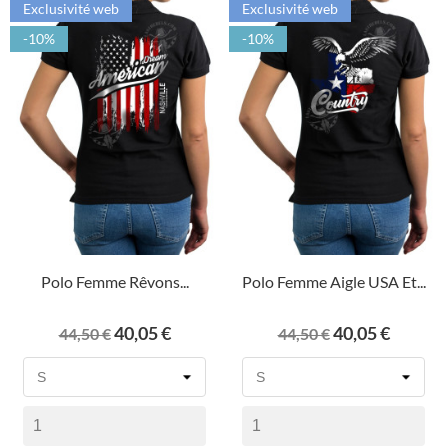
Exclusivité web
Exclusivité web
-10%
-10%
Polo Femme Rêvons...
Polo Femme Aigle USA Et...
Prix
Prix
Prix
Prix
40,05 €
40,05 €
44,50 €
44,50 €
de
de
base
base