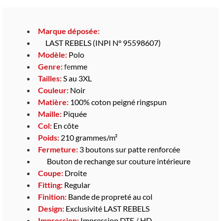
Marque déposée:
LAST REBELS (INPI N° 95598607)
Modèle:
Polo
Genre:
fe
mme
Tailles:
S au 3XL
Couleur:
Noir
Matière:
100% coton peigné ringspun
Maille:
Piquée
Col:
En côte
Poids:
210 grammes/m²
Fermeture:
3 boutons sur patte renforcée
Bouton de rechange sur couture intérieure
Coupe:
Droite
Fitting:
Regular
Finition:
Bande de propreté au col
Design:
Exclusivité LAST REBELS
Impression:
Impression DTF / HD