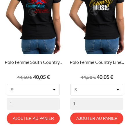
Polo Femme South Country...
Polo Femme Country Line...
Prix
Prix
Prix
Prix
40,05 €
40,05 €
44,50 €
44,50 €
de
de
base
base
AJOUTER AU PANIER
AJOUTER AU PANIER