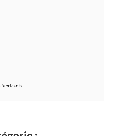
 fabricants.
égorie :