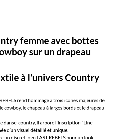
ntry femme avec bottes
cowboy sur un drapeau
ile à l'univers Country
T REBELS rend hommage à trois icônes majeures de
 de cowboy, le chapeau à larges bords et le drapeau
e danse-country, il arbore l'inscription "Line
e d’un visuel détaillé et unique.
vec un discret logo LAST REBELS pour un look