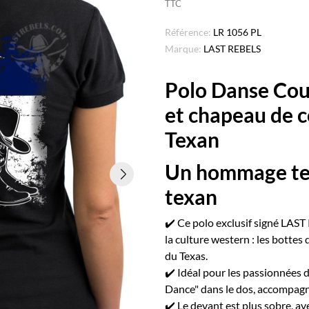
TTC
Référence:
LR 1056 PL
Marque:
LAST REBELS
Polo Danse Cou
et chapeau de 
Texan
Un hommage text
texan
✔️ Ce polo exclusif signé LAS
la culture western : les bottes
du Texas.
✔️ Idéal pour les passionnées d
Dance" dans le dos, accompagné
✔️ Le devant est plus sobre, a