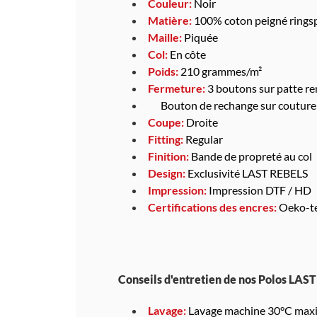
Couleur:
Noir
Matière:
100% coton peigné rings
Maille:
Piquée
Col:
En côte
Poids:
210 grammes/m²
Fermeture:
3 boutons sur patte re
Bouton de rechange sur couture 
Coupe:
Droite
Fitting:
Regular
Finition:
Bande de propreté au col
Design:
Exclusivité LAST REBELS
Impression:
Impression DTF / HD
Certifications des encres:
Oeko-te
Conseils d'entretien de nos Polos LAS
Lavage:
Lavage machine 30°C maxi