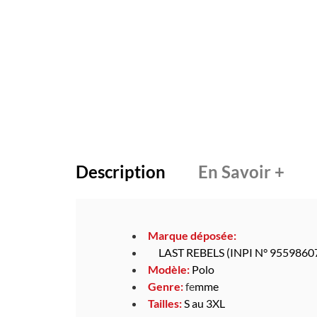
Description
En Savoir +
Marque déposée:
LAST REBELS (INPI N° 9559860
Modèle:
Polo
Genre:
fe
mme
Tailles:
S au 3XL