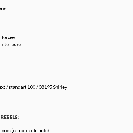
pun
nforcée
intérieure
xt / standart 100 / 08195 Shirley
T REBELS:
mum (retourner le polo)