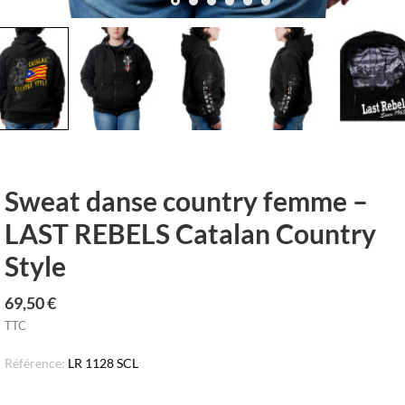
row_left
keyboar
Sweat danse country femme –
LAST REBELS Catalan Country
Style
69,50 €
TTC
Référence:
LR 1128 SCL