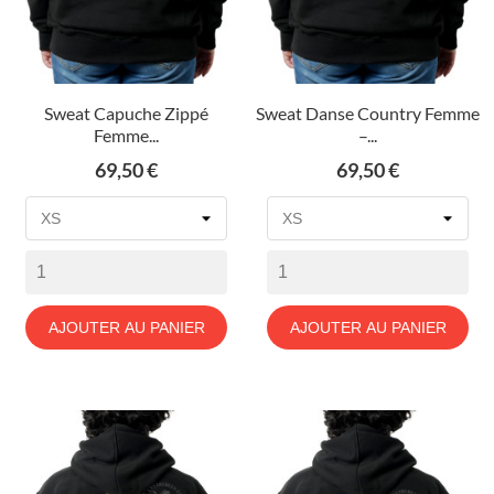
Sweat Capuche Zippé
Sweat Danse Country Femme
Femme...
–...
Prix
Prix
69,50 €
69,50 €
AJOUTER AU PANIER
AJOUTER AU PANIER