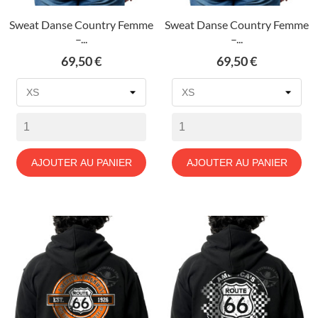
Sweat Danse Country Femme
Sweat Danse Country Femme
–...
–...
Prix
Prix
69,50 €
69,50 €
AJOUTER AU PANIER
AJOUTER AU PANIER