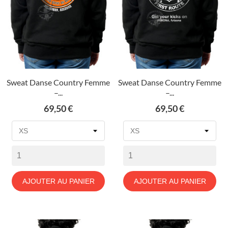
Sweat Danse Country Femme
Sweat Danse Country Femme
–...
–...
Prix
Prix
69,50 €
69,50 €
AJOUTER AU PANIER
AJOUTER AU PANIER