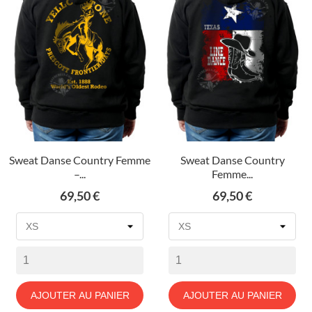
Sweat Danse Country Femme
Sweat Danse Country
–...
Femme...
Prix
Prix
69,50 €
69,50 €
AJOUTER AU PANIER
AJOUTER AU PANIER