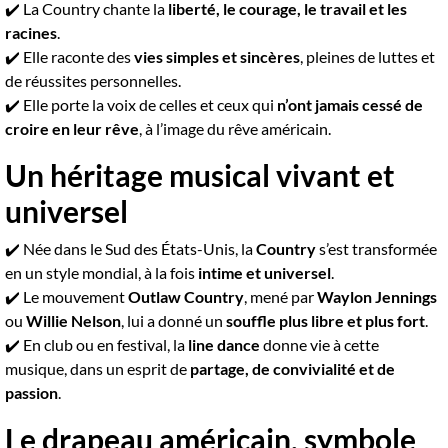
✔️ La Country chante la
liberté, le courage, le travail et les
racines
.
✔️ Elle raconte des
vies simples et sincères
, pleines de luttes et
de réussites personnelles.
✔️ Elle porte la voix de celles et ceux qui
n’ont jamais cessé de
croire en leur rêve
, à l’image du rêve américain.
Un héritage musical vivant et
universel
✔️ Née dans le Sud des États-Unis, la
Country
s’est transformée
en un style mondial, à la fois
intime et universel
.
✔️ Le mouvement
Outlaw Country
, mené par
Waylon Jennings
ou
Willie Nelson
, lui a donné un
souffle plus libre et plus fort
.
✔️ En club ou en festival, la
line dance
donne vie à cette
musique, dans un esprit de
partage, de convivialité et de
passion
.
Le drapeau américain, symbole