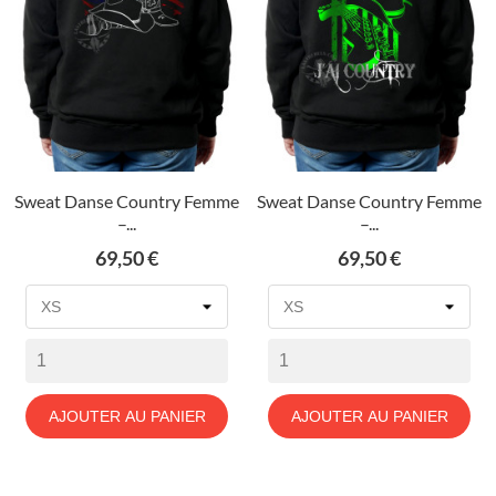
Sweat Danse Country Femme
Sweat Danse Country Femme
–...
–...
Prix
Prix
69,50 €
69,50 €
AJOUTER AU PANIER
AJOUTER AU PANIER