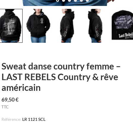
row_left
keyboar
Sweat danse country femme –
LAST REBELS Country & rêve
américain
69,50 €
TTC
Référence:
LR 1121 SCL