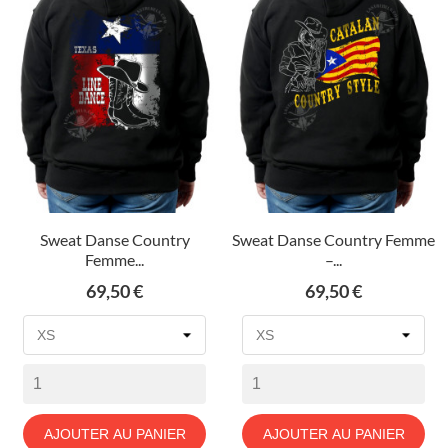
Sweat Danse Country
Sweat Danse Country Femme
Femme...
–...
Prix
Prix
69,50 €
69,50 €
AJOUTER AU PANIER
AJOUTER AU PANIER