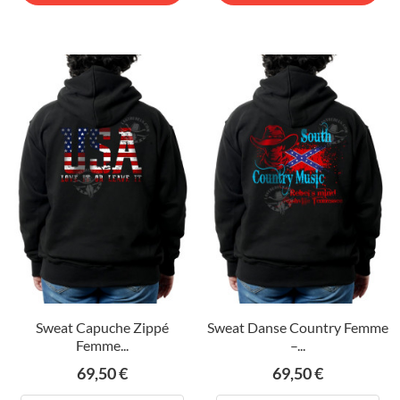
Sweat Capuche Zippé
Sweat Danse Country Femme
Femme...
–...
Prix
Prix
69,50 €
69,50 €