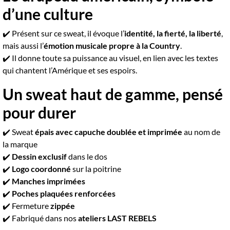
d’une culture
✔️ Présent sur ce sweat, il évoque l’
identité, la fierté, la liberté
,
mais aussi l’
émotion musicale propre à la Country
.
✔️ Il donne toute sa puissance au visuel, en lien avec les textes
qui chantent l’Amérique et ses espoirs.
Un sweat haut de gamme, pensé
pour durer
✔️ Sweat
épais avec capuche doublée et imprimée
au nom de
la marque
✔️
Dessin exclusif
dans le dos
✔️
Logo coordonné
sur la poitrine
✔️
Manches imprimées
✔️
Poches plaquées renforcées
✔️ Fermeture
zippée
✔️ Fabriqué dans nos
ateliers LAST REBELS