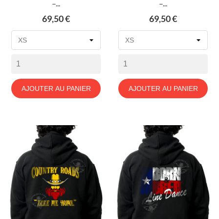
–...
–...
Prix
Prix
69,50 €
69,50 €
AJOUTER AU PANIER
AJOUTER AU PANIER