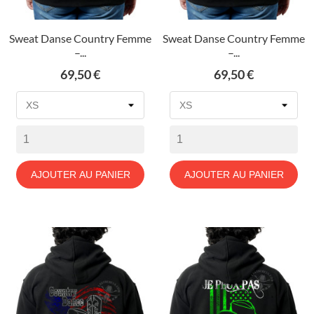
Sweat Danse Country Femme
Sweat Danse Country Femme
–...
–...
Prix
Prix
69,50 €
69,50 €
AJOUTER AU PANIER
AJOUTER AU PANIER