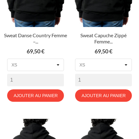
Sweat Danse Country Femme
Sweat Capuche Zippé
–...
Femme...
Prix
Prix
69,50 €
69,50 €
AJOUTER AU PANIER
AJOUTER AU PANIER