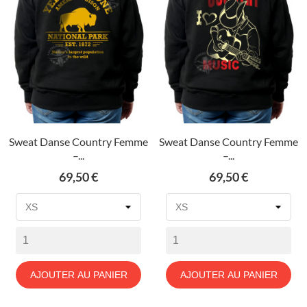
Sweat Danse Country Femme
Sweat Danse Country Femme
–...
–...
Prix
Prix
69,50 €
69,50 €
AJOUTER AU PANIER
AJOUTER AU PANIER