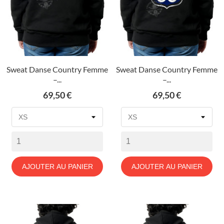
Sweat Danse Country Femme
Sweat Danse Country Femme
–...
–...
Prix
Prix
69,50 €
69,50 €
AJOUTER AU PANIER
AJOUTER AU PANIER