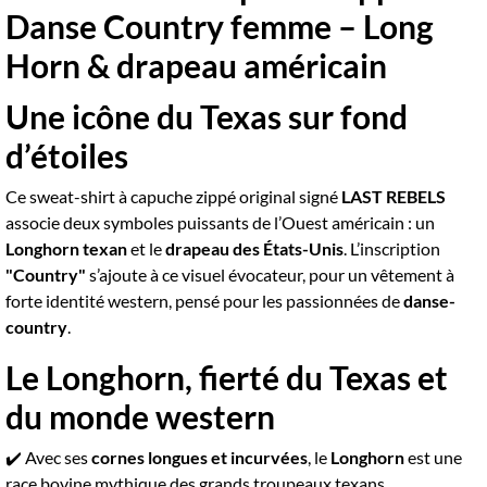
Danse Country femme – Long
Horn & drapeau américain
Une icône du Texas sur fond
d’étoiles
Ce sweat-shirt à capuche zippé original signé
LAST REBELS
associe deux symboles puissants de l’Ouest américain : un
Longhorn texan
et le
drapeau des États-Unis
. L’inscription
"Country"
s’ajoute à ce visuel évocateur, pour un vêtement à
forte identité western, pensé pour les passionnées de
danse-
country
.
Le Longhorn, fierté du Texas et
du monde western
✔️ Avec ses
cornes longues et incurvées
, le
Longhorn
est une
race bovine mythique des grands troupeaux texans.