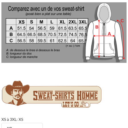
XS à 3XL: XS