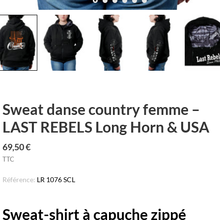
row_left
keyboar
Sweat danse country femme –
LAST REBELS Long Horn & USA
69,50 €
TTC
Référence:
LR 1076 SCL
Sweat-shirt à capuche zippé