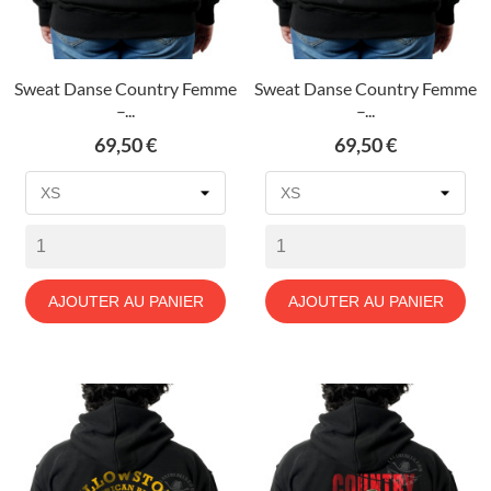
Sweat Danse Country Femme
Sweat Danse Country Femme
–...
–...
Prix
Prix
69,50 €
69,50 €
AJOUTER AU PANIER
AJOUTER AU PANIER