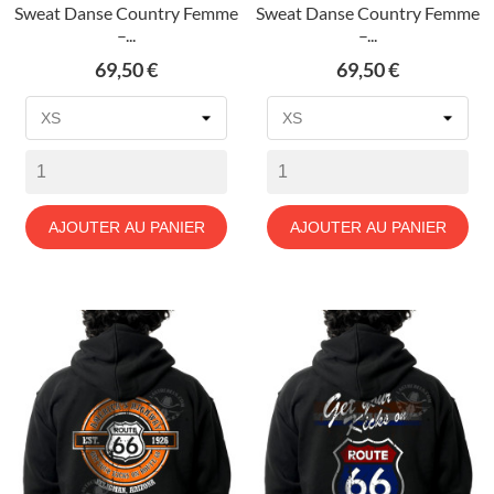
Sweat Danse Country Femme
Sweat Danse Country Femme
–...
–...
Prix
Prix
69,50 €
69,50 €
AJOUTER AU PANIER
AJOUTER AU PANIER