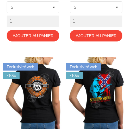
de
de
base
base
AJOUTER AU PANIER
AJOUTER AU PANIER
Exclusivité web
Exclusivité web
-10%
-10%