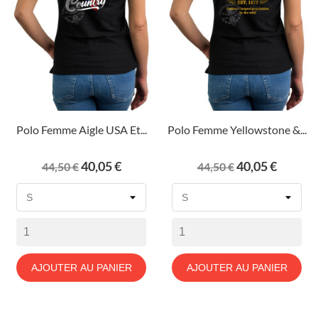
Polo Femme Aigle USA Et...
Polo Femme Yellowstone &...
Prix
Prix
Prix
Prix
40,05 €
40,05 €
44,50 €
44,50 €
de
de
base
base
AJOUTER AU PANIER
AJOUTER AU PANIER