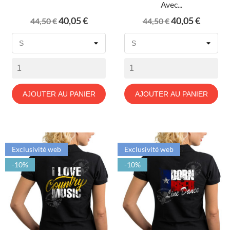
Avec...
Prix
Prix
Prix
Prix
40,05 €
40,05 €
44,50 €
44,50 €
de
de
base
base
AJOUTER AU PANIER
AJOUTER AU PANIER
Exclusivité web
Exclusivité web
-10%
-10%