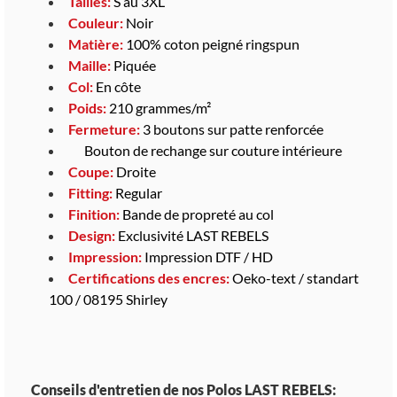
Tailles:
S au 3XL
Couleur:
Noir
Matière:
100% coton peigné ringspun
Maille:
Piquée
Col:
En côte
Poids:
210 grammes/m²
Fermeture:
3 boutons sur patte renforcée
Bouton de rechange sur couture intérieure
Coupe:
Droite
Fitting:
Regular
Finition:
Bande de propreté au col
Design:
Exclusivité LAST REBELS
Impression:
Impression DTF / HD
Certifications des encres:
Oeko-text / standart
100 / 08195 Shirley
Conseils d'entretien de nos Polos LAST REBELS: