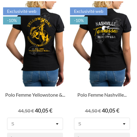
Exclusivité web
Exclusivité web
-10%
-10%
Polo Femme Yellowstone &...
Polo Femme Nashville...
Prix
Prix
Prix
Prix
40,05 €
40,05 €
44,50 €
44,50 €
de
de
base
base