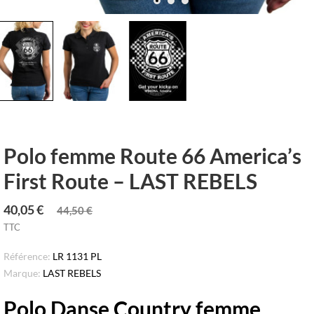
Polo femme Route 66 America’s
First Route – LAST REBELS
40,05 €
44,50 €
TTC
Référence:
LR 1131 PL
Marque:
LAST REBELS
Polo Danse Country femme