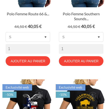
Polo Femme Route 66 &...
Polo Femme Southern
Sounds...
Prix
Prix
Prix
Prix
40,05 €
40,05 €
44,50 €
44,50 €
de
de
base
base
AJOUTER AU PANIER
AJOUTER AU PANIER
Exclusivité web
Exclusivité web
-10%
-10%