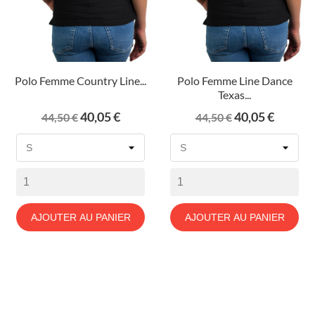
Polo Femme Country Line...
Polo Femme Line Dance
Texas...
Prix
Prix
Prix
Prix
40,05 €
40,05 €
44,50 €
44,50 €
de
de
base
base
AJOUTER AU PANIER
AJOUTER AU PANIER