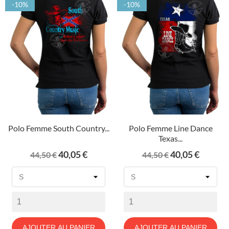
-10%
-10%
Polo Femme South Country...
Polo Femme Line Dance
Texas...
Prix
Prix
Prix
Prix
40,05 €
40,05 €
44,50 €
44,50 €
de
de
base
base
AJOUTER AU PANIER
AJOUTER AU PANIER