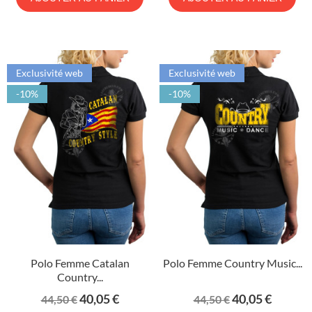
Exclusivité web
Exclusivité web
-10%
-10%
Polo Femme Catalan
Polo Femme Country Music...
Country...
Prix
Prix
Prix
Prix
40,05 €
40,05 €
44,50 €
44,50 €