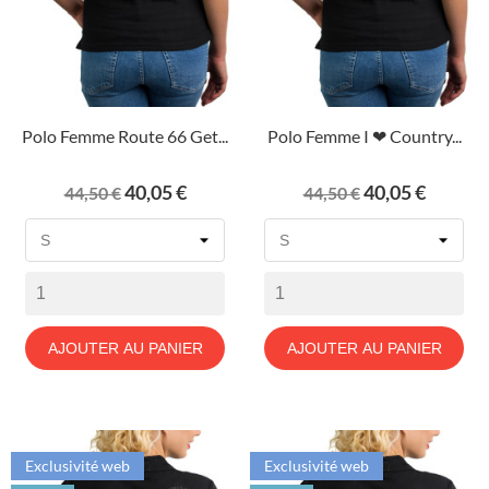
Polo Femme Route 66 Get...
Polo Femme I ❤ Country...
Prix
Prix
Prix
Prix
40,05 €
40,05 €
44,50 €
44,50 €
de
de
base
base
AJOUTER AU PANIER
AJOUTER AU PANIER
Exclusivité web
Exclusivité web