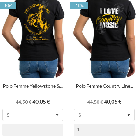
-10%
-10%
Polo Femme Yellowstone &...
Polo Femme Country Line...
Prix
Prix
Prix
Prix
40,05 €
40,05 €
44,50 €
44,50 €
de
de
base
base