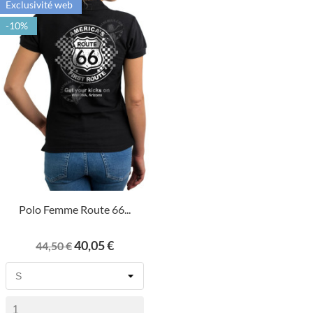
Exclusivité web
-10%
Polo Femme Route 66...
Prix
Prix
40,05 €
44,50 €
de
base