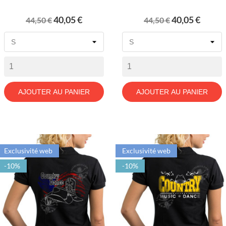
Prix
Prix
Prix
Prix
40,05 €
40,05 €
44,50 €
44,50 €
de
de
base
base
AJOUTER AU PANIER
AJOUTER AU PANIER
Exclusivité web
Exclusivité web
-10%
-10%