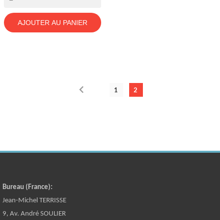
AJOUTER AU PANIER

1
2
Bureau (France):
Jean-Michel TERRISSE
9, Av. André SOULIER