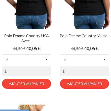
Polo Femme Country USA
Polo Femme Country Music...
Avec...
Prix
Prix
Prix
Prix
40,05 €
40,05 €
44,50 €
44,50 €
de
de
base
base
AJOUTER AU PANIER
AJOUTER AU PANIER