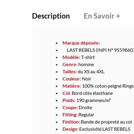
Description
En Savoir +
Marque déposée:
LAST REBELS (INPI N° 9559860
Modèle:
T-shirt
Genre:
homme
Tailles:
du XS au 4XL
Couleur:
Noir
Matière:
100% coton peigné Ring
Col:
Bord côte élasthane
Poids:
190 grammes/m²
Coupe:
Droite
Fitting:
Regular
Finition:
Bande de propreté au col
Design:
Exclusivité LAST REBELS