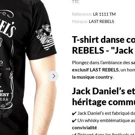
TTC
Référence:
LR 1111 TM
Marque:
LAST REBELS
T-shirt danse 
REBELS - "Jack
Plongez dans l’ambiance des
s
exclusif LAST REBELS
, un h
la musique country
.
Jack Daniel’s e
héritage comm
✔️ Jack Daniel’s est fabriqué d
✔️ Un whisky emblématique as
convivialité
✔️ Présent dans les festivals et