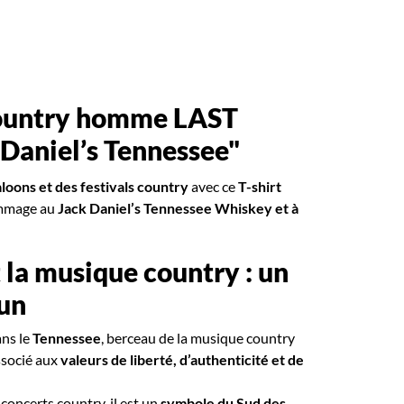
country homme LAST
 Daniel’s Tennessee"
aloons et des festivals country
avec ce
T-shirt
ommage au
Jack Daniel’s Tennessee Whiskey et à
t la musique country : un
un
ans le
Tennessee
, berceau de la musique country
socié aux
valeurs de liberté, d’authenticité et de
 concerts country, il est un
symbole du Sud des