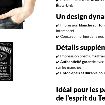
États-Unis
Un design dyna
✔️ Impression
blanche sur fon
intemporel
✔️ Conçu et imprimé dans nos 
Détails supplé
✔️
Impression premium
ultra-
✔️
Authenticité garantie
avec 
sur les manches
✔️
Coton épais et durable
pour
Idéal pour les 
de l’esprit du T