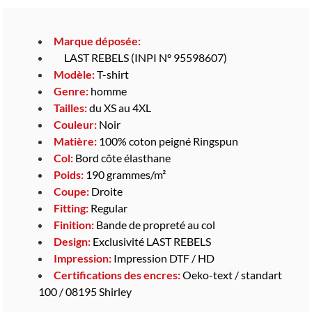
Marque déposée:
LAST REBELS (INPI N° 95598607)
Modèle:
T-shirt
Genre:
homme
Tailles:
du XS au 4XL
Couleur:
Noir
Matière:
100% coton peigné Ringspun
Col:
Bord côte élasthane
Poids:
190 grammes/m²
Coupe:
Droite
Fitting:
Regular
Finition:
Bande de propreté au col
Design:
Exclusivité LAST REBELS
Impression:
Impression DTF / HD
Certifications des encres:
Oeko-text / standart
100 / 08195 Shirley