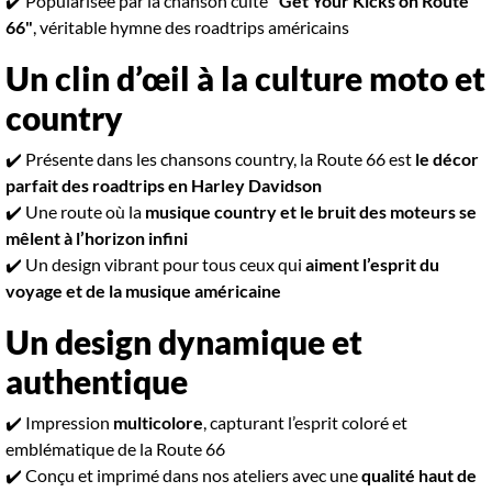
✔️ Popularisée par la chanson culte
"Get Your Kicks on Route
66"
, véritable hymne des roadtrips américains
Un clin d’œil à la culture moto et
country
✔️ Présente dans les chansons country, la Route 66 est
le décor
parfait des roadtrips en Harley Davidson
✔️ Une route où la
musique country et le bruit des moteurs se
mêlent à l’horizon infini
✔️ Un design vibrant pour tous ceux qui
aiment l’esprit du
voyage et de la musique américaine
Un design dynamique et
authentique
✔️ Impression
multicolore
, capturant l’esprit coloré et
emblématique de la Route 66
✔️ Conçu et imprimé dans nos ateliers avec une
qualité haut de