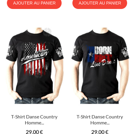
AJOUTER AU PANIER
AJOUTER AU PANIER
T-Shirt Danse Country
T-Shirt Danse Country
Homme...
Homme...
Prix
Prix
29,00 €
29,00 €