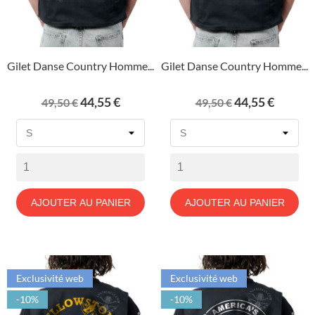
Gilet Danse Country Homme...
Gilet Danse Country Homme...
Prix
Prix
Prix
Prix
44,55 €
44,55 €
49,50 €
49,50 €
de
de
base
base
AJOUTER AU PANIER
AJOUTER AU PANIER
Exclusivité web
Exclusivité web
-10%
-10%