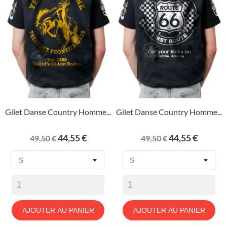
Gilet Danse Country Homme...
Gilet Danse Country Homme...
Prix
Prix
Prix
Prix
44,55 €
44,55 €
49,50 €
49,50 €
de
de
base
base
AJOUTER AU PANIER
AJOUTER AU PANIER