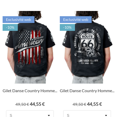
Exclusivité web
Exclusivité web
-10%
-10%
Gilet Danse Country Homme...
Gilet Danse Country Homme...
Prix
Prix
Prix
Prix
44,55 €
44,55 €
49,50 €
49,50 €
de
de
base
base