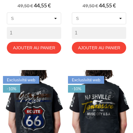
Prix
Prix
Prix
Prix
44,55 €
44,55 €
49,50 €
49,50 €
de
de
base
base
AJOUTER AU PANIER
AJOUTER AU PANIER
Exclusivité web
Exclusivité web
-10%
-10%