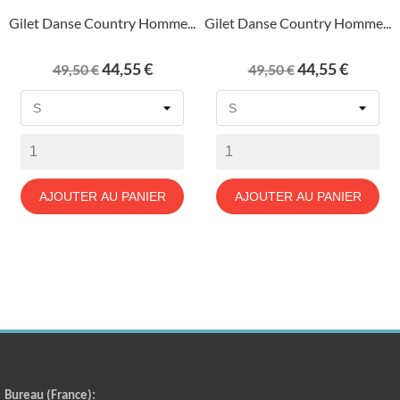
Gilet Danse Country Homme...
Gilet Danse Country Homme...
Prix
Prix
Prix
Prix
44,55 €
44,55 €
49,50 €
49,50 €
de
de
base
base
AJOUTER AU PANIER
AJOUTER AU PANIER
Bureau (France):