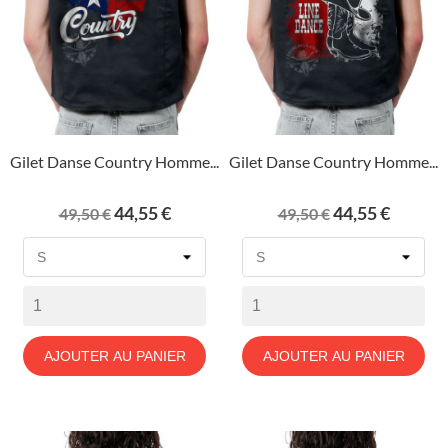
Gilet Danse Country Homme...
Gilet Danse Country Homme...
Prix
Prix
Prix
Prix
44,55 €
44,55 €
49,50 €
49,50 €
de
de
base
base
AJOUTER AU PANIER
AJOUTER AU PANIER