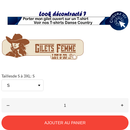
Taillesde S à 3XL: S
–
+
AJOUTER AU PANIER