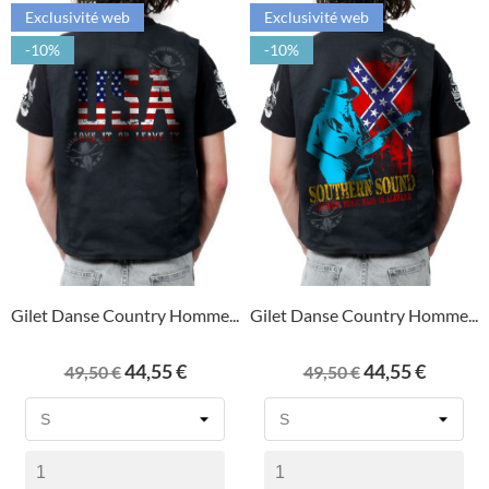
Exclusivité web
Exclusivité web
-10%
-10%
Gilet Danse Country Homme...
Gilet Danse Country Homme...
Prix
Prix
Prix
Prix
44,55 €
44,55 €
49,50 €
49,50 €
de
de
base
base