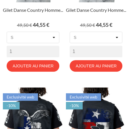
Gilet Danse Country Homme...
Gilet Danse Country Homme...
Prix
Prix
Prix
Prix
44,55 €
44,55 €
49,50 €
49,50 €
de
de
base
base
AJOUTER AU PANIER
AJOUTER AU PANIER
Exclusivité web
Exclusivité web
-10%
-10%