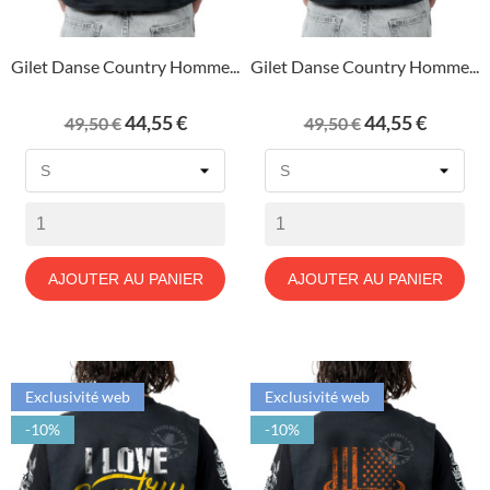
Gilet Danse Country Homme...
Gilet Danse Country Homme...
Prix
Prix
Prix
Prix
44,55 €
44,55 €
49,50 €
49,50 €
de
de
base
base
AJOUTER AU PANIER
AJOUTER AU PANIER
Exclusivité web
Exclusivité web
-10%
-10%