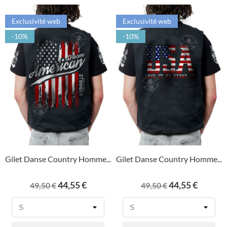
Exclusivité web
Exclusivité web
-10%
-10%
Gilet Danse Country Homme...
Gilet Danse Country Homme...
Prix
Prix
Prix
Prix
44,55 €
44,55 €
49,50 €
49,50 €
de
de
base
base