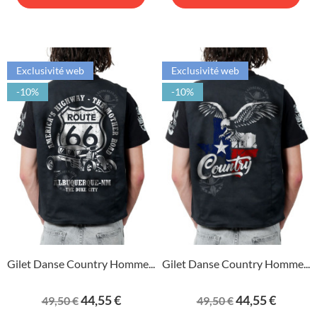
Exclusivité web
Exclusivité web
-10%
-10%
Gilet Danse Country Homme...
Gilet Danse Country Homme...
Prix
Prix
Prix
Prix
44,55 €
44,55 €
49,50 €
49,50 €
de
de