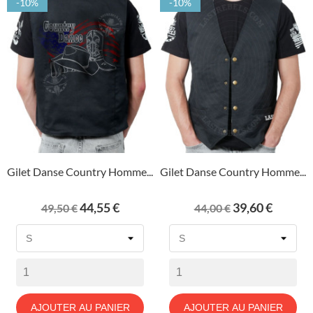
-10%
-10%
Gilet Danse Country Homme...
Gilet Danse Country Homme...
Prix
Prix
Prix
Prix
44,55 €
39,60 €
49,50 €
44,00 €
de
de
base
base
AJOUTER AU PANIER
AJOUTER AU PANIER