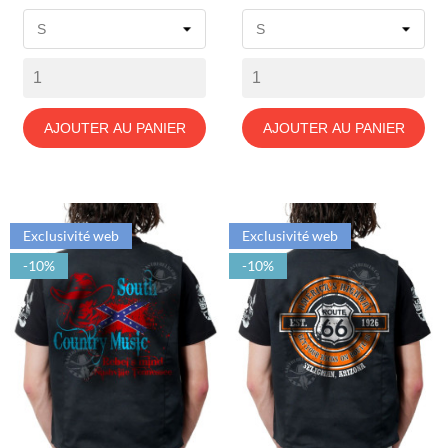
de
de
base
base
AJOUTER AU PANIER
AJOUTER AU PANIER
Exclusivité web
Exclusivité web
-10%
-10%