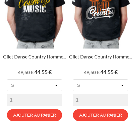
Gilet Danse Country Homme...
Gilet Danse Country Homme...
Prix
Prix
Prix
Prix
44,55 €
44,55 €
49,50 €
49,50 €
de
de
base
base
AJOUTER AU PANIER
AJOUTER AU PANIER