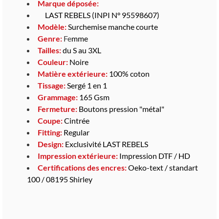
Marque déposée:
LAST REBELS (INPI N° 95598607)
Modèle:
Surchemise manche courte
Genre:
Fe
mme
Tailles:
du S au 3XL
Couleur:
Noire
Matière extérieure:
100% coton
Tissage:
Sergé 1 en 1
Grammage:
165 Gsm
Fermeture:
Boutons pression "métal"
Coupe:
Cintrée
Fitting:
Regular
Design:
Exclusivité LAST REBELS
Impression extérieure:
Impression DTF / HD
Certifications des encres:
Oeko-text / standart
100 / 08195 Shirley