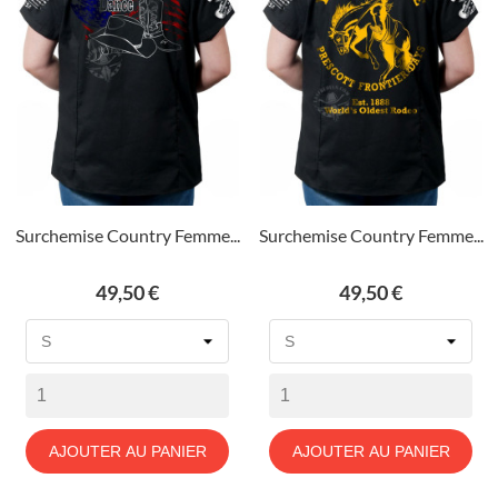
Surchemise Country Femme...
Surchemise Country Femme...
Prix
Prix
49,50 €
49,50 €
AJOUTER AU PANIER
AJOUTER AU PANIER