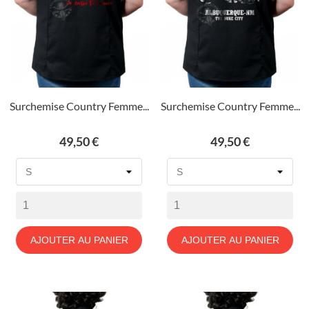
Surchemise Country Femme...
Surchemise Country Femme...
Prix
Prix
49,50 €
49,50 €
AJOUTER AU PANIER
AJOUTER AU PANIER