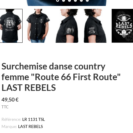
row_left
keyboar
Surchemise danse country
femme "Route 66 First Route"
LAST REBELS
49,50 €
TTC
Référence:
LR 1131 TSL
Marque:
LAST REBELS