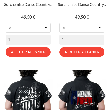
Surchemise Danse Country...
Surchemise Danse Country...
Prix
Prix
49,50 €
49,50 €
AJOUTER AU PANIER
AJOUTER AU PANIER