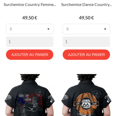
Surchemise Country Femme...
Surchemise Danse Country...
Prix
Prix
49,50 €
49,50 €
AJOUTER AU PANIER
AJOUTER AU PANIER