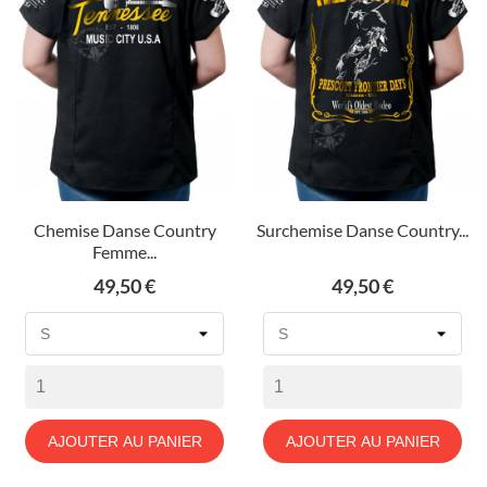
Chemise Danse Country
Surchemise Danse Country...
Femme...
Prix
Prix
49,50 €
49,50 €
AJOUTER AU PANIER
AJOUTER AU PANIER