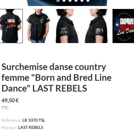
row_left
keyboar
Surchemise danse country
femme "Born and Bred Line
Dance" LAST REBELS
49,50 €
TTC
Référence:
LR 1070 TSL
Marque:
LAST REBELS