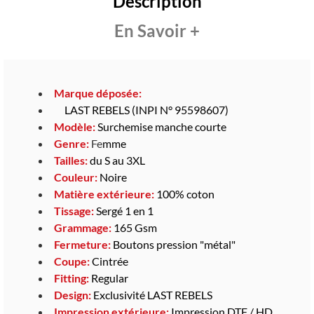
Description
En Savoir +
Marque déposée:
LAST REBELS (INPI N° 95598607)
Modèle:
Surchemise manche courte
Genre:
Fe
mme
Tailles:
du S au 3XL
Couleur:
Noire
Matière extérieure:
100% coton
Tissage:
Sergé 1 en 1
Grammage:
165 Gsm
Fermeture:
Boutons pression "métal"
Coupe:
Cintrée
Fitting:
Regular
Design:
Exclusivité LAST REBELS
Impression extérieure:
Impression DTF / HD