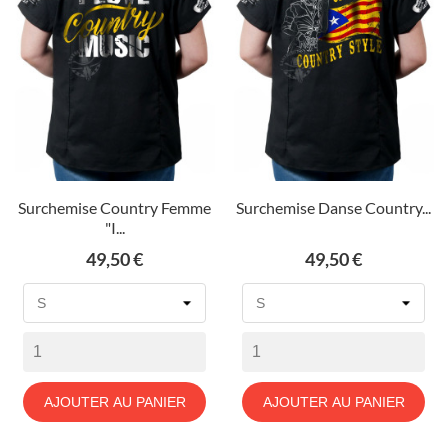
Surchemise Country Femme
Surchemise Danse Country...
"I...
Prix
Prix
49,50 €
49,50 €
AJOUTER AU PANIER
AJOUTER AU PANIER