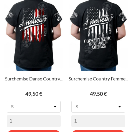
Surchemise Danse Country...
Surchemise Country Femme...
Prix
Prix
49,50 €
49,50 €