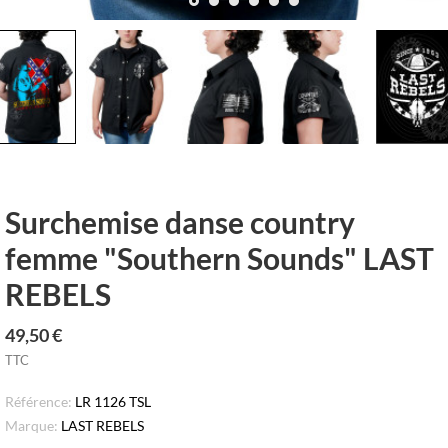
row_left
keyboar
Surchemise danse country
femme "Southern Sounds" LAST
REBELS
49,50 €
TTC
Référence:
LR 1126 TSL
Marque:
LAST REBELS