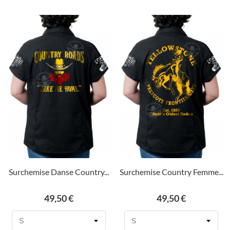
Surchemise Danse Country...
Surchemise Country Femme...
Prix
Prix
49,50 €
49,50 €