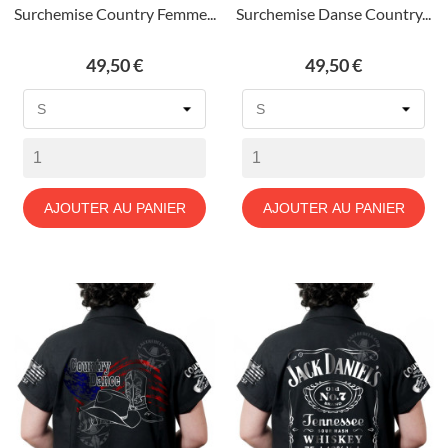
Surchemise Country Femme...
Surchemise Danse Country...
Prix
Prix
49,50 €
49,50 €
AJOUTER AU PANIER
AJOUTER AU PANIER