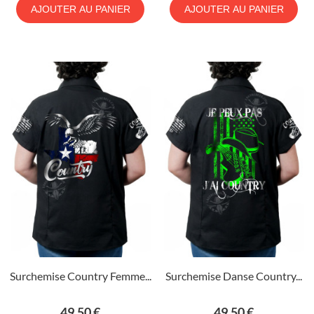
AJOUTER AU PANIER
AJOUTER AU PANIER
Surchemise Country Femme...
Surchemise Danse Country...
Prix
Prix
49,50 €
49,50 €