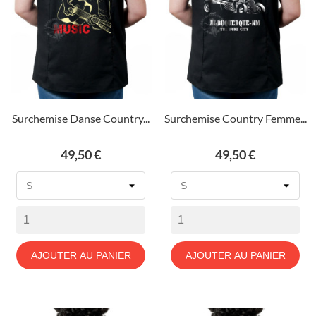
Surchemise Danse Country...
Surchemise Country Femme...
Prix
Prix
49,50 €
49,50 €
AJOUTER AU PANIER
AJOUTER AU PANIER