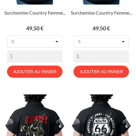
Surchemise Country Femme...
Surchemise Country Femme...
Prix
Prix
49,50 €
49,50 €
AJOUTER AU PANIER
AJOUTER AU PANIER