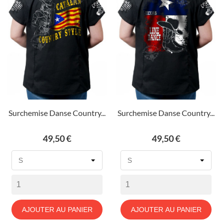
Surchemise Danse Country...
Surchemise Danse Country...
Prix
Prix
49,50 €
49,50 €
AJOUTER AU PANIER
AJOUTER AU PANIER