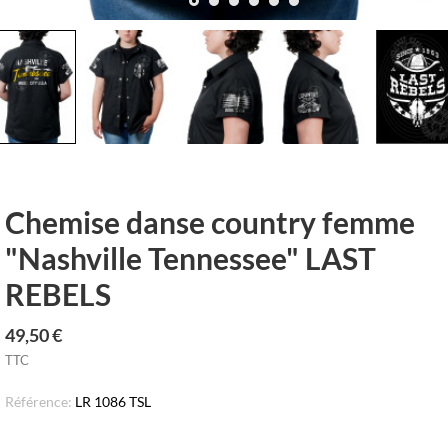
row_left
keyboar
Chemise danse country femme
"Nashville Tennessee" LAST
REBELS
49,50 €
TTC
Référence:
LR 1086 TSL