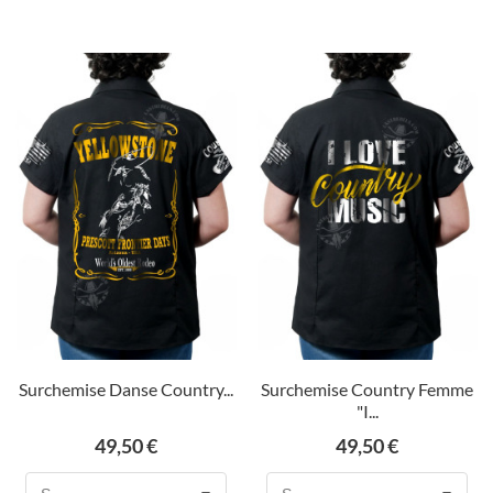
Surchemise Danse Country...
Surchemise Country Femme
"I...
Prix
Prix
49,50 €
49,50 €