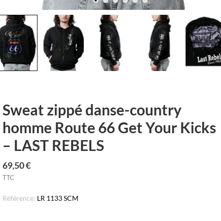
row_left
keyboar
Sweat zippé danse-country
homme Route 66 Get Your Kicks
– LAST REBELS
69,50 €
TTC
Référence:
LR 1133 SCM