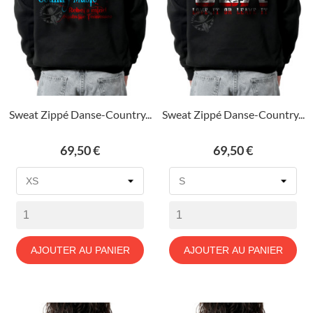
Sweat Zippé Danse-Country...
Sweat Zippé Danse-Country...
Prix
Prix
69,50 €
69,50 €
AJOUTER AU PANIER
AJOUTER AU PANIER