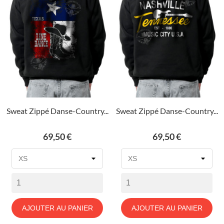
Sweat Zippé Danse-Country...
Sweat Zippé Danse-Country...
Prix
Prix
69,50 €
69,50 €
AJOUTER AU PANIER
AJOUTER AU PANIER