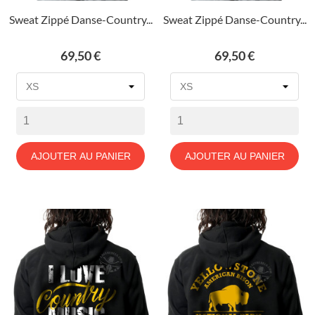
Sweat Zippé Danse-Country...
Sweat Zippé Danse-Country...
Prix
Prix
69,50 €
69,50 €
AJOUTER AU PANIER
AJOUTER AU PANIER