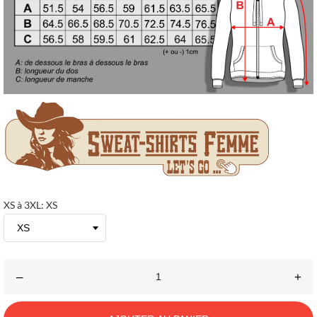
XS à 3XL: XS
–
+