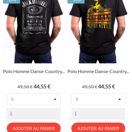
Polo Homme Danse-Country...
Polo Homme Danse-Country...
Prix
Prix
Prix
Prix
44,55 €
44,55 €
49,50 €
49,50 €
de
de
base
base
AJOUTER AU PANIER
AJOUTER AU PANIER