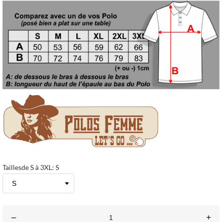
Taillesde S à 3XL: S
–
+