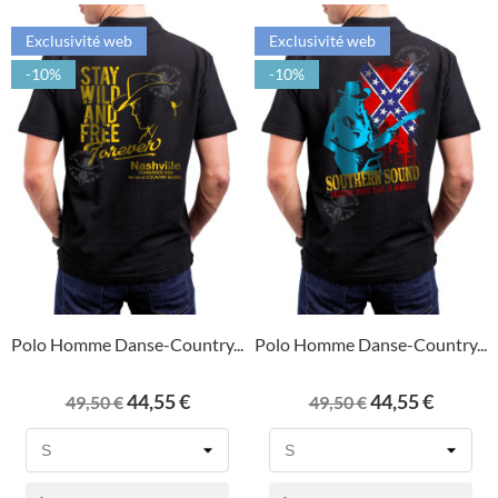
Exclusivité web
Exclusivité web
-10%
-10%
Polo Homme Danse-Country...
Polo Homme Danse-Country...
Prix
Prix
Prix
Prix
44,55 €
44,55 €
49,50 €
49,50 €
de
de
base
base