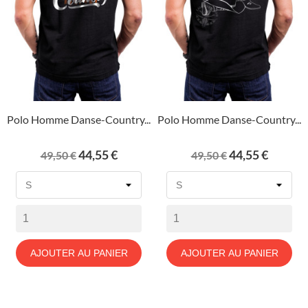
Polo Homme Danse-Country...
Polo Homme Danse-Country...
Prix
Prix
Prix
Prix
44,55 €
44,55 €
49,50 €
49,50 €
de
de
base
base
AJOUTER AU PANIER
AJOUTER AU PANIER