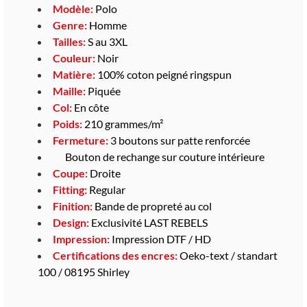
Modèle:
Polo
Genre:
Homme
Tailles:
S au 3XL
Couleur:
Noir
Matière:
100% coton peigné ringspun
Maille:
Piquée
Col:
En côte
Poids:
210 grammes/m²
Fermeture:
3 boutons sur patte renforcée
Bouton de rechange sur couture intérieure
Coupe:
Droite
Fitting:
Regular
Finition:
Bande de propreté au col
Design:
Exclusivité LAST REBELS
Impression:
Impression DTF / HD
Certifications des encres:
Oeko-text / standart
100 / 08195 Shirley