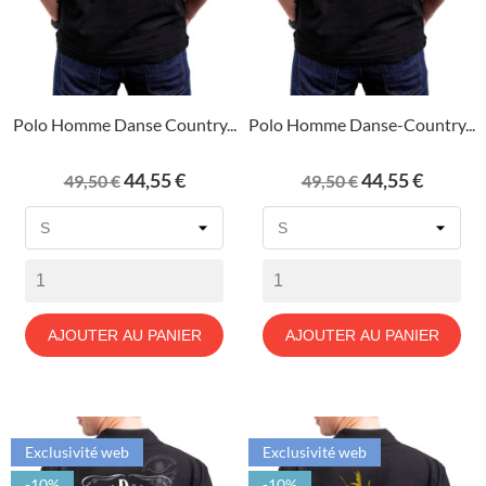
Polo Homme Danse Country...
Polo Homme Danse-Country...
Prix
Prix
Prix
Prix
44,55 €
44,55 €
49,50 €
49,50 €
de
de
base
base
AJOUTER AU PANIER
AJOUTER AU PANIER
Exclusivité web
Exclusivité web
-10%
-10%