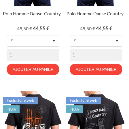
Polo Homme Danse-Country...
Polo Homme Danse Country...
Prix
Prix
Prix
Prix
44,55 €
44,55 €
49,50 €
49,50 €
de
de
base
base
AJOUTER AU PANIER
AJOUTER AU PANIER
Exclusivité web
Exclusivité web
-10%
-10%