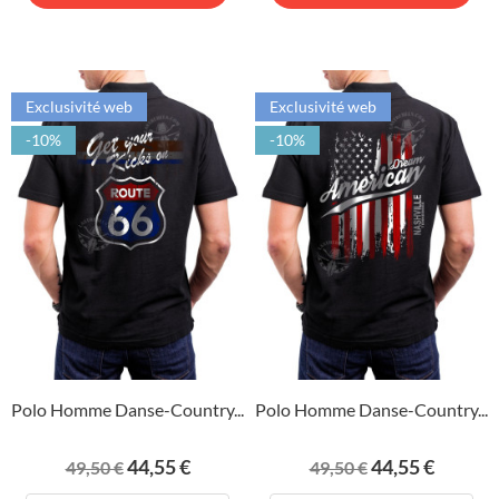
Exclusivité web
Exclusivité web
-10%
-10%
Polo Homme Danse-Country...
Polo Homme Danse-Country...
Prix
Prix
Prix
Prix
44,55 €
44,55 €
49,50 €
49,50 €
de
de