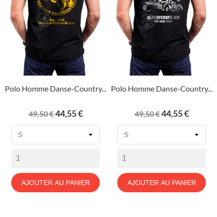
Polo Homme Danse-Country...
Polo Homme Danse-Country...
Prix
Prix
Prix
Prix
44,55 €
44,55 €
49,50 €
49,50 €
de
de
base
base
AJOUTER AU PANIER
AJOUTER AU PANIER