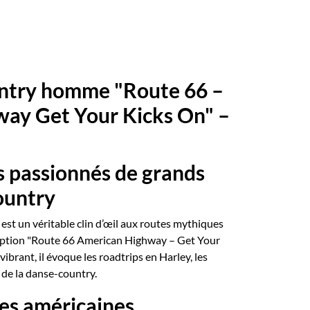
ntry homme "Route 66 –
ay Get Your Kicks On" –
s passionnés de grands
ountry
st un véritable clin d’œil aux routes mythiques
ription "Route 66 American Highway – Get Your
ibrant, il évoque les roadtrips en Harley, les
re de la danse-country.
tes américaines