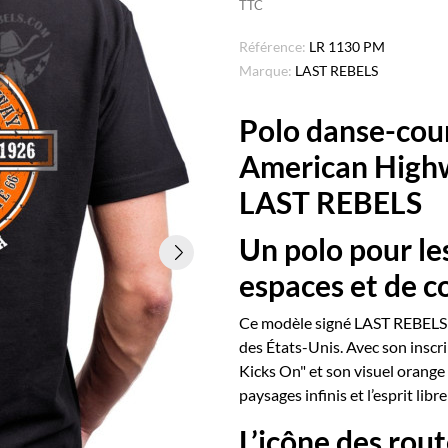
TTC
Référence:
LR 1130 PM
Marque:
LAST REBELS
Polo danse-cou
American Highw
LAST REBELS
Un polo pour le
espaces et de c
Ce modèle signé LAST REBELS e
des États-Unis. Avec son insc
Kicks On" et son visuel orange v
paysages infinis et l’esprit lib
L’icône des rou