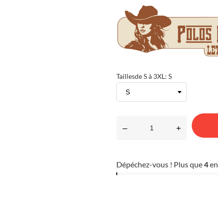
Taillesde S à 3XL: S
–
+
Dépéchez-vous ! Plus que
4
en