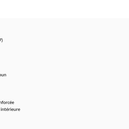
7)
pun
nforcée
intérieure