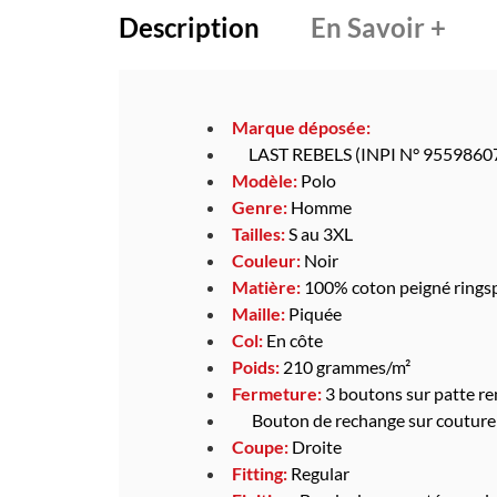
Description
En Savoir +
Marque déposée:
LAST REBELS (INPI N° 9559860
Modèle:
Polo
Genre:
Homme
Tailles:
S au 3XL
Couleur:
Noir
Matière:
100% coton peigné rings
Maille:
Piquée
Col:
En côte
Poids:
210 grammes/m²
Fermeture:
3 boutons sur patte re
Bouton de rechange sur couture 
Coupe:
Droite
Fitting:
Regular