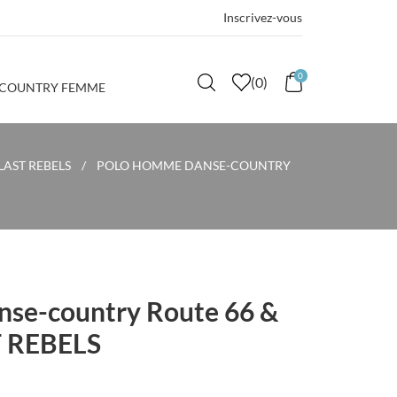
Inscrivez-vous
0
(
0
)
 COUNTRY FEMME
AST REBELS
POLO HOMME DANSE-COUNTRY
nse-country Route 66 &
T REBELS