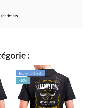
 fabricants.
égorie :
Exclusivité web
-10%