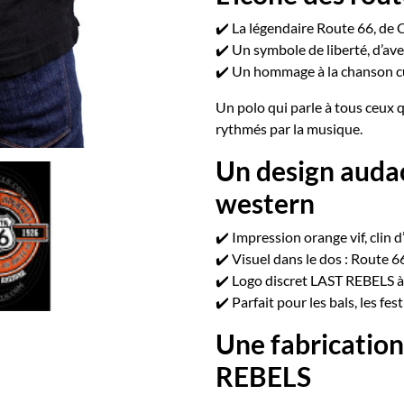
✔️ La légendaire Route 66, de
✔️ Un symbole de liberté, d’av
✔️ Un hommage à la chanson cu
Un polo qui parle à tous ceux 
rythmés par la musique.
Un design auda
western
✔️ Impression orange vif, clin
✔️ Visuel dans le dos : Route 6
✔️ Logo discret LAST REBELS à 
✔️ Parfait pour les bals, les fe
Une fabrication
REBELS