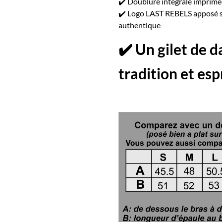
✔️ Doublure intégrale imprimé
✔️ Logo LAST REBELS apposé sur
authentique
✔️ Un gilet de 
tradition et esp