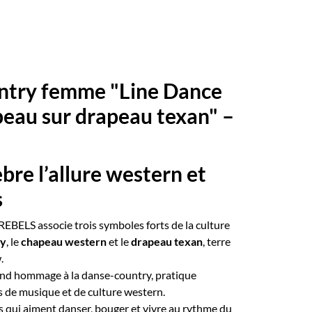
untry femme "Line Dance
peau sur drapeau texan" –
èbre l’allure western et
s
 REBELS associe trois symboles forts de la culture
oy
, le
chapeau western
et le
drapeau texan
, terre
.
rend hommage à la danse-country, pratique
 de musique et de culture western.
 qui aiment danser, bouger et vivre au rythme du