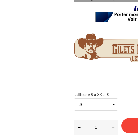
Taillesde S à 3XL: S
–
+