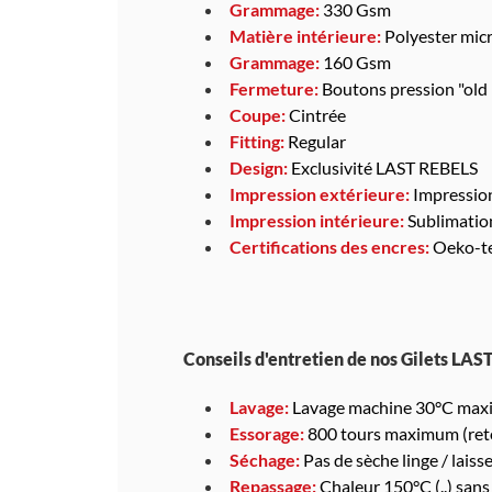
Grammage:
330 Gsm
Matière intérieure:
Polyester micr
Grammage:
160 Gsm
Fermeture:
Boutons pression "old 
Coupe:
Cintrée
Fitting:
Regular
Design:
Exclusivité LAST REBELS
Impression extérieure:
Impressio
Impression intérieure:
Sublimatio
Certifications des encres:
Oeko-te
Conseils d'entretien de nos Gilets LAS
Lavage:
Lavage machine 30°C maxim
Essorage:
800 tours maximum (reto
Séchage:
Pas de sèche linge / laisser
Repassage:
Chaleur 150°C (..) sans