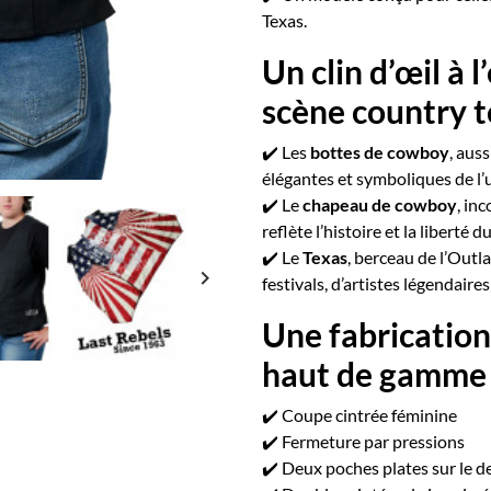
Texas.
Un clin d’œil à 
scène country 
✔️ Les
bottes de cowboy
, auss
élégantes et symboliques de l’
✔️ Le
chapeau de cowboy
, in
reflète l’histoire et la liberté
✔️ Le
Texas
, berceau de l’Outl
keyboard_arrow_right
festivals, d’artistes légendaire
Une fabrication
haut de gamme
✔️ Coupe cintrée féminine
✔️ Fermeture par pressions
✔️ Deux poches plates sur le d