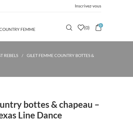
Inscrivez-vous
0
(
0
)
 COUNTRY FEMME
T REBELS
GILET FEMME COUNTRY BOTTES &
untry bottes & chapeau –
xas Line Dance