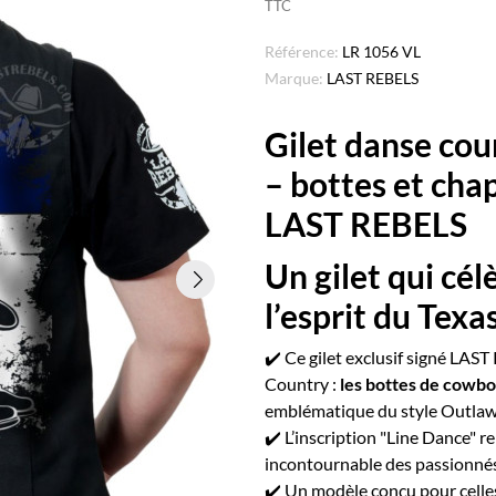
TTC
Référence:
LR 1056 VL
Marque:
LAST REBELS
Gilet danse co
– bottes et cha
LAST REBELS
Un gilet qui cél
l’esprit du Texa
✔️ Ce gilet exclusif signé LAST
Country :
les bottes de cowb
emblématique du style Outlaw
✔️ L’inscription "Line Dance" 
incontournable des passionnés
✔️ Un modèle conçu pour celles