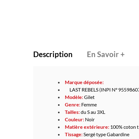
Description
En Savoir +
Marque déposée:
LAST REBELS (INPI N° 9559860
Modèle:
Gilet
Genre:
Femme
Tailles:
du S au 3XL
Couleur:
Noir
Matière extérieure:
100% coton ti
Tissage:
Sergé type
Gabardine