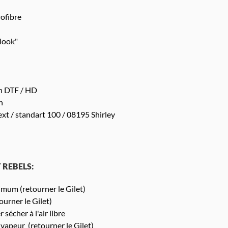
ofibre
look"
n DTF / HD
n
xt / standart 100 / 08195 Shirley
T REBELS:
um (retourner le Gilet)
urner le Gilet)
 sécher à l'air libre
 vapeur (retourner le Gilet)