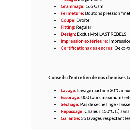
Grammage:
165 Gsm
Fermeture:
Boutons pression "mét
Coupe:
Droite
Fitting:
Regular
Design:
Exclusivité LAST REBELS
Impression extérieure:
Impressio
Certifications des encres:
Oeko-te
Conseils d'entretien de nos chemises 
Lavage:
Lavage machine 30°C maxi
Essorage:
800 tours maximum (reto
Séchage:
Pas de sèche linge / laisser
Repassage:
Chaleur 150°C (..) sans
Garantie:
35 lavages respectant le