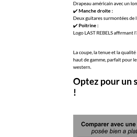
Drapeau américain avec un lo
✔️
Manche droite :
Deux guitares surmontées de
✔️
Poitrine :
Logo LAST REBELS affirmant l'a
La coupe, la tenue et la quali
haut de gamme, parfait pour le
western.
Optez pour un 
!