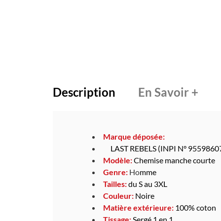
Description
En Savoir +
Marque déposée:
LAST REBELS (INPI N° 9559860
Modèle:
Chemise manche courte
Genre:
Ho
mme
Tailles:
du S au 3XL
Couleur:
Noire
Matière extérieure:
100% coton
Tissage:
Sergé 1 en 1