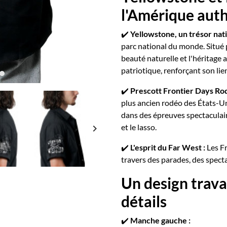
l'Amérique aut
✔️
Yellowstone, un trésor nati
parc national du monde. Situé 
beauté naturelle et l'héritage 
patriotique, renforçant son lie
✔️
Prescott Frontier Days Rod
plus ancien rodéo des États-Un
dans des épreuves spectaculai
et le lasso.
keyboard_arrow_right
✔️
L'esprit du Far West :
Les Fr
travers des parades, des specta
Un design trava
détails
✔️
Manche gauche :