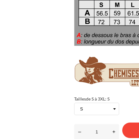
Taillesde S à 3XL: S
–
+