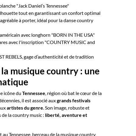
blanche "Jack Daniel’s Tennessee"
silhouette tout en garantissant un confort optimal
t agréable à porter, idéal pour la danse country
éricain avec longhorn "BORN IN THE USA"
res avec l'inscription "COUNTRY MUSIC and
ST REBELS, gage d’authenticité et de tradition
t la musique country : une
matique
e icône du
Tennessee
, région où bat le cœur de la
décennies, il est associé aux
grands festivals
aux
artistes du genre
. Son image, robuste et
s de la country music :
liberté, aventure et
t au Tennessee, berceau de la musique country