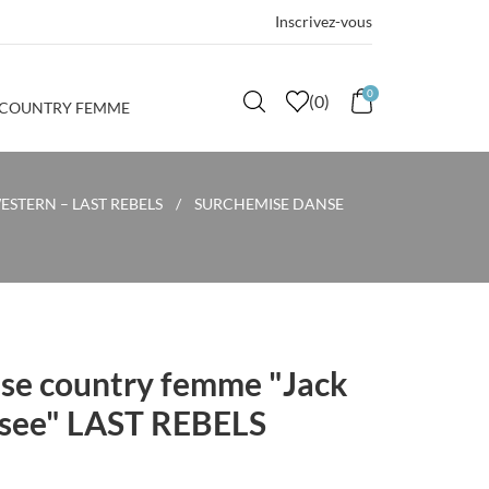
Inscrivez-vous
0
(
0
)
 COUNTRY FEMME
STERN – LAST REBELS
SURCHEMISE DANSE
se country femme "Jack
ssee" LAST REBELS