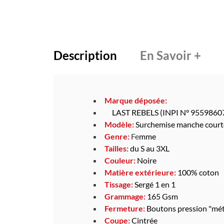
Description
En Savoir +
Marque déposée:
LAST REBELS (INPI N° 9559860
Modèle:
Surchemise manche court
Genre:
Fe
mme
Tailles:
du S au 3XL
Couleur:
Noire
Matière extérieure:
100% coton
Tissage:
Sergé 1 en 1
Grammage:
165 Gsm
Fermeture:
Boutons pression "mét
Coupe:
Cintrée