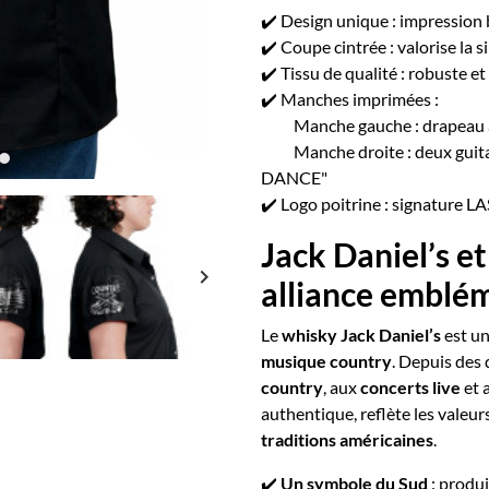
✔️ Design unique : impression 
✔️ Coupe cintrée : valorise la 
✔️ Tissu de qualité : robuste e
✔️ Manches imprimées :
Manche gauche : drapeau am
Manche droite : deux guita
DANCE"
✔️ Logo poitrine : signature LA
Jack Daniel’s e
keyboard_arrow_right
alliance emblé
Le
whisky Jack Daniel’s
est un
musique country
. Depuis des 
country
, aux
concerts live
et 
authentique, reflète les valeur
traditions américaines
.
✔️
Un symbole du Sud
: produi