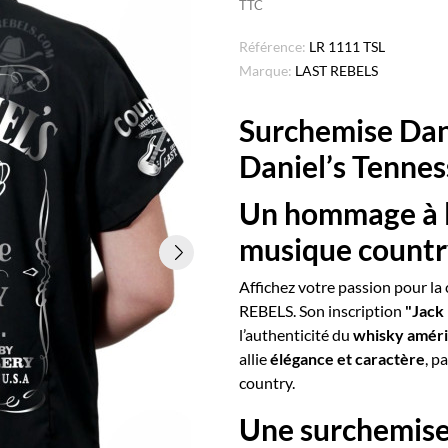
TTC
Référence:
LR 1111 TSL
Marque:
LAST REBELS
Surchemise Da
Daniel’s Tenne
Un hommage à l’
musique count
Affichez votre passion pour la
REBELS. Son inscription
"Jack
l’authenticité du
whisky améri
allie
élégance et caractère
, p
country.
Une surchemise 