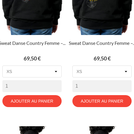
Sweat Danse Country Femme –...
Sweat Danse Country Femme –..
Prix
Prix
69,50 €
69,50 €
AJOUTER AU PANIER
AJOUTER AU PANIER