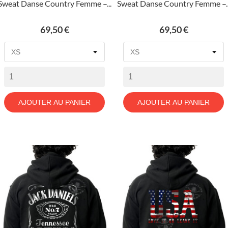
Sweat Danse Country Femme –...
Sweat Danse Country Femme –..
Prix
Prix
69,50 €
69,50 €
AJOUTER AU PANIER
AJOUTER AU PANIER