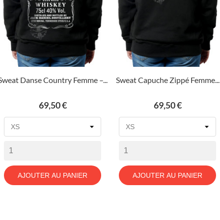
Sweat Danse Country Femme –...
Sweat Capuche Zippé Femme...
Prix
Prix
69,50 €
69,50 €
AJOUTER AU PANIER
AJOUTER AU PANIER