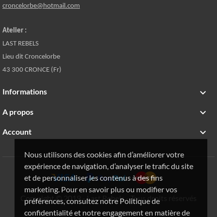
croncelorbe@hotmail.com
Atelier :
LAST REBELS
Lieu dit Croncelorbe
43 300 CRONCE (Fr)
Informations

A propos

Account

Nous utilisons des cookies afin d’améliorer votre
expérience de navigation, d’analyser le trafic du site
et de personnaliser les contenus à des fins
marketing. Pour en savoir plus ou modifier vos
Copyright © 2019 - Last Rebels - Tous droits réservés
préférences, consultez notre Politique de
confidentialité et notre engagement en matière de