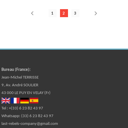


1
2
3
Bureau (France):
Jean-Michel TERRISSE
9, Av. André SOULIER
43 000 LE PUY EN VELAY (Fr)
Tel : +(33) 6 23 82 43 97
Whatsapp: (33) 6 23 82 43 97
last-rebels-company@gmail.com