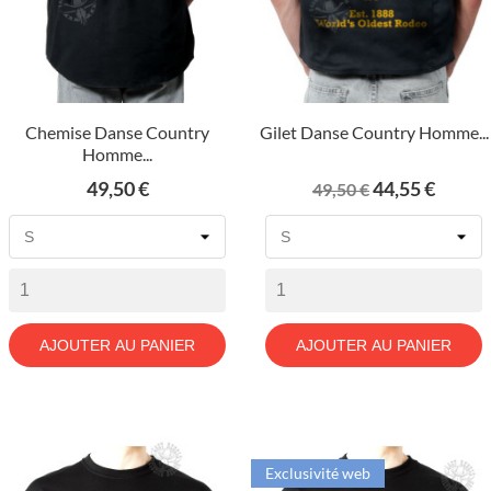
Chemise Danse Country
Gilet Danse Country Homme...
Homme...
Prix
Prix
Prix
49,50 €
44,55 €
49,50 €
de
base
AJOUTER AU PANIER
AJOUTER AU PANIER
Exclusivité web