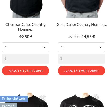
Chemise Danse Country
Gilet Danse Country Homme...
Homme...
Prix
Prix
Prix
49,50 €
44,55 €
49,50 €
de
base
AJOUTER AU PANIER
AJOUTER AU PANIER
Exclusivité web
Promo !