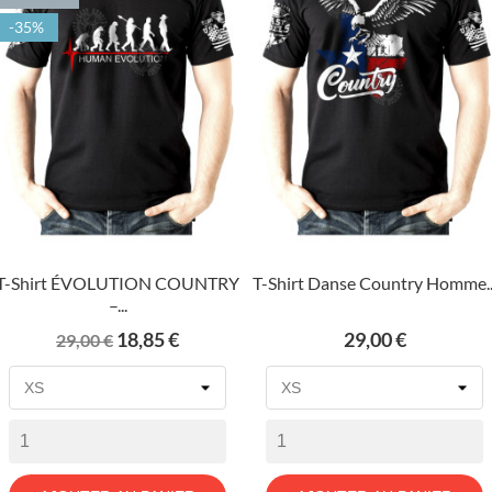
-35%
T-Shirt ÉVOLUTION COUNTRY
T-Shirt Danse Country Homme..
–...
Prix
Prix
Prix
18,85 €
29,00 €
29,00 €
de
base