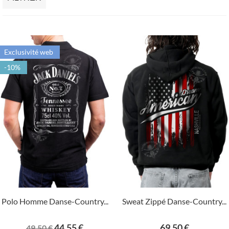
Exclusivité web
-10%
Polo Homme Danse-Country...
Sweat Zippé Danse-Country...
Prix
Prix
Prix
44,55 €
69,50 €
49,50 €