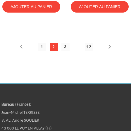
AJOUTER AU PANIER
AJOUTER AU PANIER


…
1
2
3
12
Bureau (France):
Jean-Michel TERRISSE
9, Av. André SOULIER
43 000 LE PUY EN VELAY (Fr)